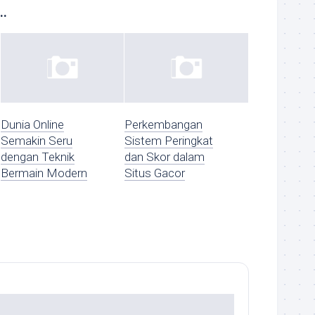
..
Dunia Online
Perkembangan
Semakin Seru
Sistem Peringkat
dengan Teknik
dan Skor dalam
Bermain Modern
Situs Gacor