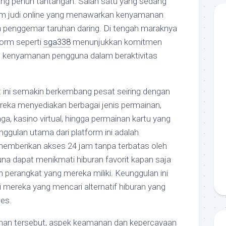
yang penuh tantangan. Salah satu yang sedang
orm judi online yang menawarkan kenyamanan
 penggemar taruhan daring. Di tengah maraknya
form seperti
sga338
menunjukkan komitmen
 kenyamanan pengguna dalam beraktivitas
at ini semakin berkembang pesat seiring dengan
reka menyediakan berbagai jenis permainan,
aga, kasino virtual, hingga permainan kartu yang
nggulan utama dari platform ini adalah
mberikan akses 24 jam tanpa terbatas oleh
una dapat menikmati hiburan favorit kapan saja
 perangkat yang mereka miliki. Keunggulan ini
 mereka yang mencari alternatif hiburan yang
ses.
han tersebut, aspek keamanan dan kepercayaan