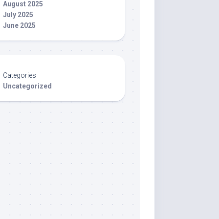
August 2025
July 2025
June 2025
Categories
Uncategorized