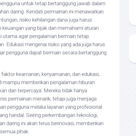
agi pengguna untuk tetap bertanggung jawab dalam
ruhan daring. Kendati permainan ini menawarkan
ntungan, risiko kehilangan dana juga harus
n keuangan yang bijak dan memahami aturan
i utama agar pengalaman bermain tetap
 Edukasi mengenai risiko yang ada juga harus
agar pengguna dapat bermain secara bertanggung
aktor keamanan, kenyamanan, dan edukasi,
38 mampu memberikan pengalaman hiburan
an dan terpercaya. Mereka tidak hanya
nis permainan menarik, tetapi juga menjaga
aan pengguna melalui layanan yang profesional
ng handal. Seiring perkembangan teknologi,
ran daring ini akan terus berinovasi, memberikan
 semua pihak.