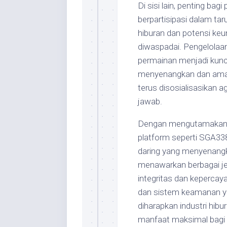
Di sisi lain, penting b
berpartisipasi dalam ta
hiburan dan potensi keu
diwaspadai. Pengelolaa
permainan menjadi kunc
menyenangkan dan aman.
terus disosialisasikan 
jawab.
Dengan mengutamakan f
platform seperti SGA3
daring yang menyenangk
menawarkan berbagai je
integritas dan kepercay
dan sistem keamanan ya
diharapkan industri hibu
manfaat maksimal bagi