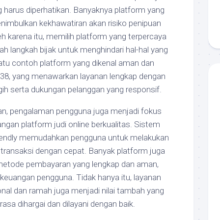
g harus diperhatikan. Banyaknya platform yang
enimbulkan kekhawatiran akan risiko penipuan
eh karena itu, memilih platform yang terpercaya
lah langkah bijak untuk menghindari hal-hal yang
 satu contoh platform yang dikenal aman dan
338, yang menawarkan layanan lengkap dengan
h serta dukungan pelanggan yang responsif.
nan, pengalaman pengguna juga menjadi fokus
an platform judi online berkualitas. Sistem
riendly memudahkan pengguna untuk melakukan
transaksi dengan cepat. Banyak platform juga
metode pembayaran yang lengkap dan aman,
euangan pengguna. Tidak hanya itu, layanan
nal dan ramah juga menjadi nilai tambah yang
a dihargai dan dilayani dengan baik.