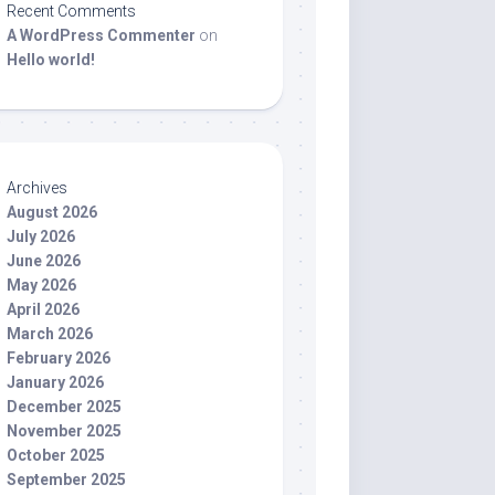
Recent Comments
A WordPress Commenter
on
Hello world!
Archives
August 2026
July 2026
June 2026
May 2026
April 2026
March 2026
February 2026
January 2026
December 2025
November 2025
October 2025
September 2025