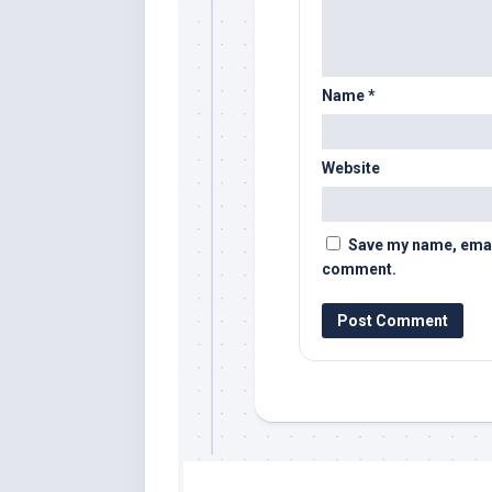
Name
*
Website
Save my name, email,
comment.