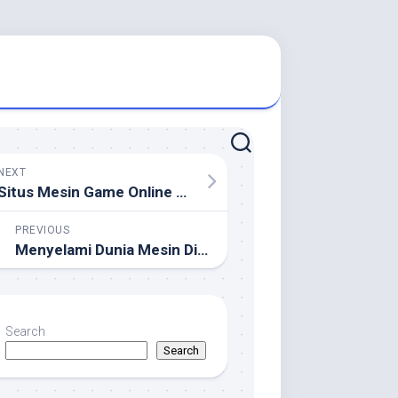
NEXT
Situs Mesin Game Online Winrate Tinggi yang Sedang Viral
PREVIOUS
Menyelami Dunia Mesin Digital dengan Peluang Menang yang Menarik
Search
Search