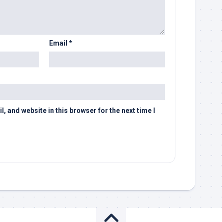
Email
*
 and website in this browser for the next time I