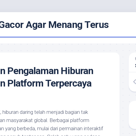
t Gacor Agar Menang Terus
n Pengalaman Hiburan
an Platform Terpercaya
i, hiburan daring telah menjadi bagian tak
pan masyarakat global. Berbagai platform
yang berbeda, mulai dari permainan interaktif