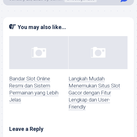
You may also like...
Bandar Slot Online
Langkah Mudah
Resmi dan Sistem
Menemukan Situs Slot
Permainan yang Lebih
Gacor dengan Fitur
Jelas
Lengkap dan User-
Friendly
Leave a Reply