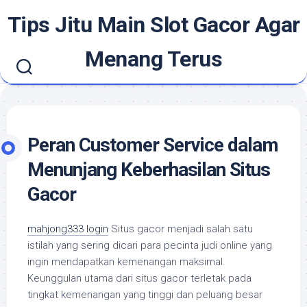
Skip
Tips Jitu Main Slot Gacor Agar
to
content
Menang Terus
Peran Customer Service dalam
Menunjang Keberhasilan Situs
Gacor
mahjong333 login
Situs gacor menjadi salah satu
istilah yang sering dicari para pecinta judi online yang
ingin mendapatkan kemenangan maksimal.
Keunggulan utama dari situs gacor terletak pada
tingkat kemenangan yang tinggi dan peluang besar