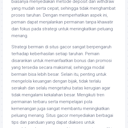
biasanya menyediakan metode deposit dan withdraw
yang mudah serta cepat, sehingga tidak menghambat
proses taruhan. Dengan memperhatikan aspek ini,
pemain dapat menjalankan permainan tanpa khawatir
dan fokus pada strategi untuk meningkatkan peluang
menang.
Strategi bermain di situs gacor sangat berpengaruh
terhadap keberhasilan setiap taruhan. Pemain
disarankan untuk memanfaatkan bonus dan promosi
yang tersedia secara maksimal, sehingga modal
bermain bisa lebih besar. Selain itu, penting untuk
mengelola keuangan dengan bijak, tidak terlalu
serakah dan selalu mengetahui batas kerugian agar
tidak mengalami kekalahan besar. Mengikuti tren
permainan terbaru serta mempelajari pola
kemenangan juga sangat membantu meningkatkan
peluang menang. Situs gacor menyediakan berbagai
tips dan panduan yang dapat diakses untuk