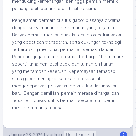
mendukung kemenangan, sehingga pemain memiliki
peluang lebih besar meraih hasil maksimal.
Pengalaman bermain di situs gacor biasanya diwarnai
dengan kenyamanan dan keamanan yang terjamin.
Banyak pemain merasa puas karena proses transaksi
yang cepat dan transparan, serta dukungan teknologi
terbaru yang membuat permainan semakin lancar.
Pengguna juga dapat menikmati berbagai fitur menarik
seperti turnamen, cashback, dan turnamen harian
yang menambah keseruan. Kepercayaan terhadap
situs gacor meningkat karena mereka selalu
mengedepankan pelayanan berkualitas dan inovasi
baru. Dengan demikian, pemain merasa dihargai dan
terus termotivasi untuk bermain secara rutin demi
meraih keuntungan besar.
January 23, 2026
by
admin
Uncategorized
0