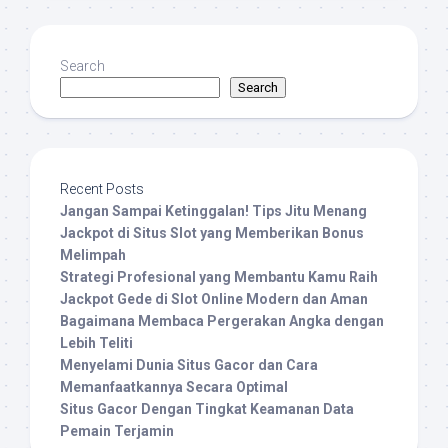
Search
Search
Recent Posts
Jangan Sampai Ketinggalan! Tips Jitu Menang
Jackpot di Situs Slot yang Memberikan Bonus
Melimpah
Strategi Profesional yang Membantu Kamu Raih
Jackpot Gede di Slot Online Modern dan Aman
Bagaimana Membaca Pergerakan Angka dengan
Lebih Teliti
Menyelami Dunia Situs Gacor dan Cara
Memanfaatkannya Secara Optimal
Situs Gacor Dengan Tingkat Keamanan Data
Pemain Terjamin