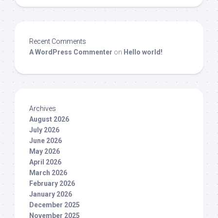
Recent Comments
A WordPress Commenter
on
Hello world!
Archives
August 2026
July 2026
June 2026
May 2026
April 2026
March 2026
February 2026
January 2026
December 2025
November 2025