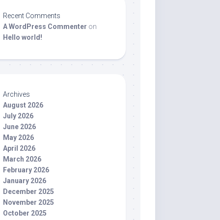
Recent Comments
A WordPress Commenter
on
Hello world!
Archives
August 2026
July 2026
June 2026
May 2026
April 2026
March 2026
February 2026
January 2026
December 2025
November 2025
October 2025