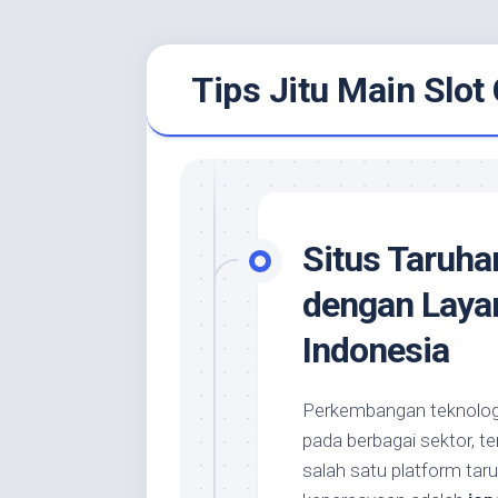
Skip
Tips Jitu Main Slo
to
content
Situs Taruha
dengan Laya
Indonesia
Perkembangan teknologi
pada berbagai sektor, te
salah satu platform tar