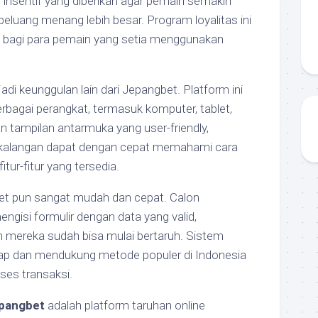
insentif yang diberikan agar pemain semakin
eluang menang lebih besar. Program loyalitas ini
 bagi para pemain yang setia menggunakan
 keunggulan lain dari Jepangbet. Platform ini
erbagai perangkat, termasuk komputer, tablet,
 tampilan antarmuka yang user-friendly,
 kalangan dapat dengan cepat memahami cara
tur-fitur yang tersedia.
et pun sangat mudah dan cepat. Calon
ngisi formulir dengan data yang valid,
an mereka sudah bisa mulai bertaruh. Sistem
ap dan mendukung metode populer di Indonesia
es transaksi.
pangbet
adalah platform taruhan online