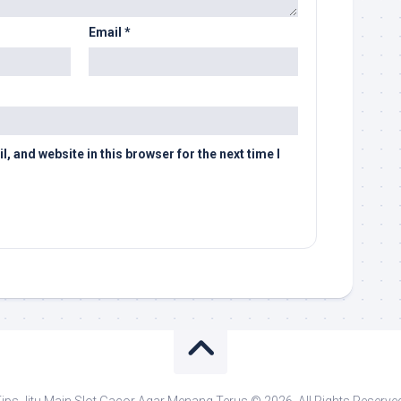
Email
*
 and website in this browser for the next time I
ips Jitu Main Slot Gacor Agar Menang Terus © 2026. All Rights Reserve