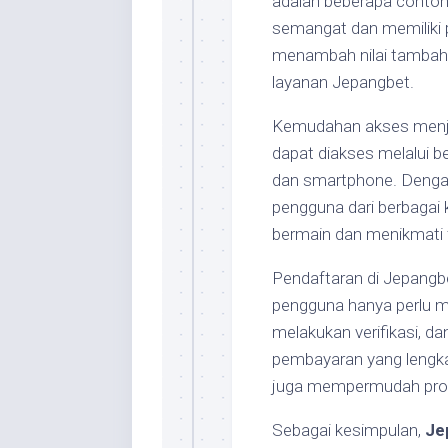
adalah beberapa contoh 
semangat dan memiliki p
menambah nilai tambah
layanan Jepangbet.
Kemudahan akses menjadi
dapat diakses melalui b
dan smartphone. Dengan
pengguna dari berbagai
bermain dan menikmati fi
Pendaftaran di Jepangb
pengguna hanya perlu me
melakukan verifikasi, d
pembayaran yang lengk
juga mempermudah pros
Sebagai kesimpulan,
Je