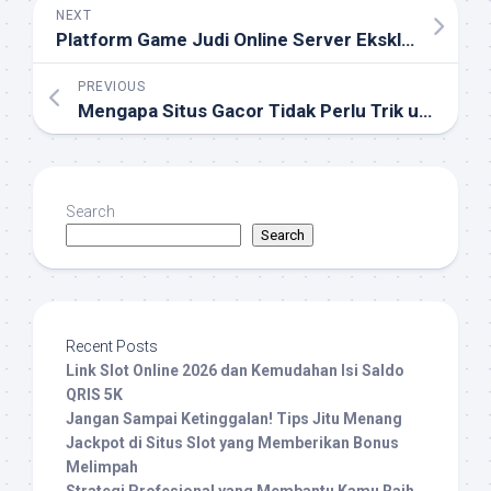
NEXT
Platform Game Judi Online Server Eksklusif Berkualitas
PREVIOUS
Mengapa Situs Gacor Tidak Perlu Trik untuk Meningkatkan Kinerja dan Produktifitas?
Search
Search
Recent Posts
Link Slot Online 2026 dan Kemudahan Isi Saldo
QRIS 5K
Jangan Sampai Ketinggalan! Tips Jitu Menang
Jackpot di Situs Slot yang Memberikan Bonus
Melimpah