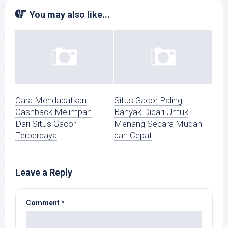
You may also like...
Cara Mendapatkan
Situs Gacor Paling
Cashback Melimpah
Banyak Dicari Untuk
Dari Situs Gacor
Menang Secara Mudah
Terpercaya
dan Cepat
Leave a Reply
Comment
*