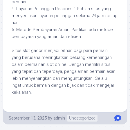
pemain.
4. Layanan Pelanggan Responsif: Pilihlah situs yang
menyediakan layanan pelanggan selama 24 jam setiap
hari.
5. Metode Pembayaran Aman: Pastikan ada metode
pembayaran yang aman dan efisien.
Situs slot gacor menjadi pilihan bagi para pemain
yang berusaha meningkatkan peluang kemenangan
dalam permainan slot online. Dengan memilih situs
yang tepat dan tepercaya, pengalaman bermain akan
lebih menyenangkan dan menguntungkan. Selalu
ingat untuk bermain dengan bijak dan tidak mengejar
kekalahan.
September 13, 2025
by
admin
Uncategorized
0