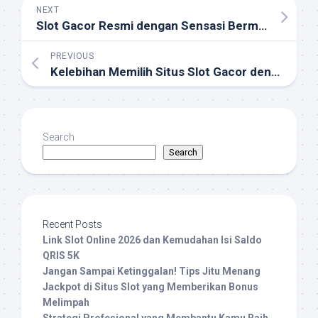
NEXT
Slot Gacor Resmi dengan Sensasi Bermain Tak Terbatas
PREVIOUS
Kelebihan Memilih Situs Slot Gacor dengan Sistem Cashback Melimpah
Search
Search
Recent Posts
Link Slot Online 2026 dan Kemudahan Isi Saldo
QRIS 5K
Jangan Sampai Ketinggalan! Tips Jitu Menang
Jackpot di Situs Slot yang Memberikan Bonus
Melimpah