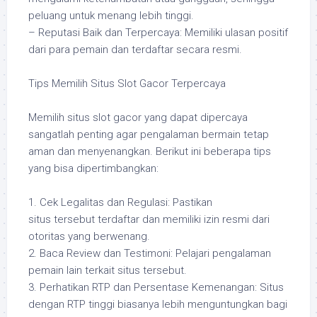
peluang untuk menang lebih tinggi.
– Reputasi Baik dan Terpercaya: Memiliki ulasan positif
dari para pemain dan terdaftar secara resmi.
Tips Memilih Situs Slot Gacor Terpercaya
Memilih situs slot gacor yang dapat dipercaya
sangatlah penting agar pengalaman bermain tetap
aman dan menyenangkan. Berikut ini beberapa tips
yang bisa dipertimbangkan:
1. Cek Legalitas dan Regulasi: Pastikan
situs tersebut terdaftar dan memiliki izin resmi dari
otoritas yang berwenang.
2. Baca Review dan Testimoni: Pelajari pengalaman
pemain lain terkait situs tersebut.
3. Perhatikan RTP dan Persentase Kemenangan: Situs
dengan RTP tinggi biasanya lebih menguntungkan bagi