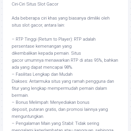
Ciri-Ciri Situs Slot Gacor
Ada beberapa ciri khas yang biasanya dimiliki oleh
situs slot gacor, antara lain:
– RTP Tinggi (Return to Player): RTP adalah
persentase kemenangan yang
dikembalikan kepada pemain. Situs
gacor umumnya menawarkan RTP di atas 95%, bahkan
ada yang dapat mencapai 98%.
– Fasilitas Lengkap dan Mudah
Diakses: Antarmuka situs yang ramah pengguna dan
fitur yang lengkap mempermudah pemain dalam
bermain.
– Bonus Melimpah: Menyediakan bonus
deposit, putaran gratis, dan promosi lainnya yang
menguntungkan.
– Pengalaman Main yang Stabil: Tidak sering
mengalami keterlambatan atau gangguan, sehingga