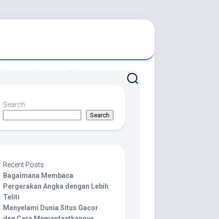
Search
Search
Recent Posts
Bagaimana Membaca
Pergerakan Angka dengan Lebih
Teliti
Menyelami Dunia Situs Gacor
dan Cara Memanfaatkannya