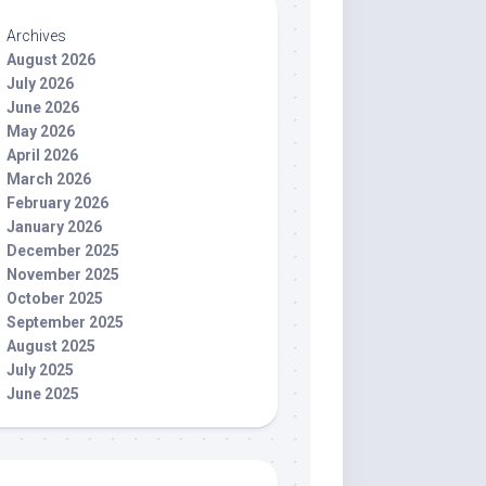
Archives
August 2026
July 2026
June 2026
May 2026
April 2026
March 2026
February 2026
January 2026
December 2025
November 2025
October 2025
September 2025
August 2025
July 2025
June 2025