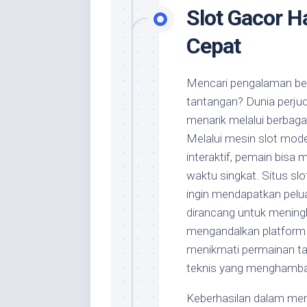
Slot Gacor H
Cepat
Mencari pengalaman be
tantangan? Dunia perju
menarik melalui berbagai
Melalui mesin slot mod
interaktif, pemain bis
waktu singkat. Situs sl
ingin mendapatkan pelua
dirancang untuk mening
mengandalkan platform t
menikmati permainan tan
teknis yang menghamba
Keberhasilan dalam men