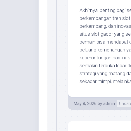
Akhirnya, penting bagi s
perkembangan tren slot t
berkembang, dan inovasi
situs slot gacor yang se
pemain bisa mendapatk
peluang kemenangan yan
keberuntungan hari ini
semakin terbuka lebar d
strategi yang matang d
sekadar mimpi, melainka
May 8, 2026
by
admin
Uncat