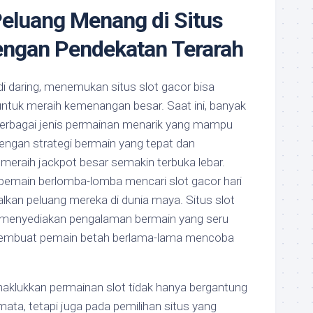
eluang Menang di Situs
engan Pendekatan Terarah
i daring, menemukan situs slot gacor bisa
ntuk meraih kemenangan besar. Saat ini, banyak
erbagai jenis permainan menarik yang mampu
engan strategi bermain yang tepat dan
meraih jackpot besar semakin terbuka lebar.
 pemain berlomba-lomba mencari slot gacor hari
lkan peluang mereka di dunia maya. Situs slot
u menyediakan pengalaman bermain yang seru
embuat pemain betah berlama-lama mencoba
aklukkan permainan slot tidak hanya bergantung
ta, tetapi juga pada pemilihan situs yang