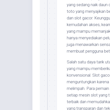
yang sedang naik daun d
toto yang menyajikan be
dan slot gacor. Keunggul
kemudahan akses, keam
yang mampu memanjakan 
hanya menyediakan pelu
juga menawarkan sensasi
membuat pengguna beta
Salah satu daya tarik ut
yang mampu memberikan
konvensional. Slot gacor
menguntungkan karena p
melimpah. Para pemain t
setiap mesin slot yang 
terbaik dan memudahkan
yang transparan dan tek