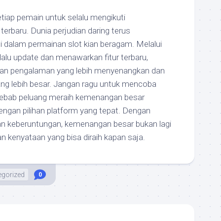
etiap pemain untuk selalu mengikuti
erbaru. Dunia perjudian daring terus
 dalam permainan slot kian beragam. Melalui
lalu update dan menawarkan fitur terbaru,
an pengalaman yang lebih menyenangkan dan
g lebih besar. Jangan ragu untuk mencoba
, sebab peluang meraih kemenangan besar
engan pilihan platform yang tepat. Dengan
an keberuntungan, kemenangan besar bukan lagi
n kenyataan yang bisa diraih kapan saja.
egorized
0