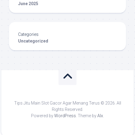
June 2025
Categories
Uncategorized
Tips Jitu Main Slot Gacor Agar Menang Terus © 2026. All
Rights Reserved.
Powered by
WordPress
. Theme by
Alx
.