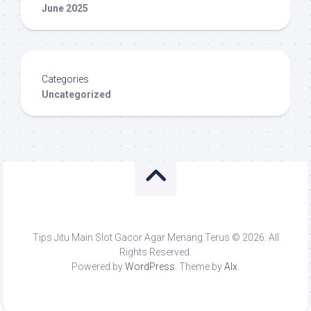
June 2025
Categories
Uncategorized
Tips Jitu Main Slot Gacor Agar Menang Terus © 2026. All
Rights Reserved.
Powered by
WordPress
. Theme by
Alx
.