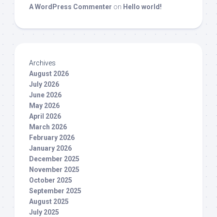
A WordPress Commenter
on
Hello world!
Archives
August 2026
July 2026
June 2026
May 2026
April 2026
March 2026
February 2026
January 2026
December 2025
November 2025
October 2025
September 2025
August 2025
July 2025