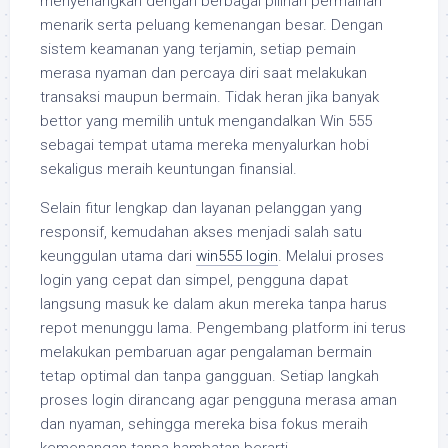
menyenangkan dengan berbagai pilihan permainan
menarik serta peluang kemenangan besar. Dengan
sistem keamanan yang terjamin, setiap pemain
merasa nyaman dan percaya diri saat melakukan
transaksi maupun bermain. Tidak heran jika banyak
bettor yang memilih untuk mengandalkan Win 555
sebagai tempat utama mereka menyalurkan hobi
sekaligus meraih keuntungan finansial.
Selain fitur lengkap dan layanan pelanggan yang
responsif, kemudahan akses menjadi salah satu
keunggulan utama dari
win555 login
. Melalui proses
login yang cepat dan simpel, pengguna dapat
langsung masuk ke dalam akun mereka tanpa harus
repot menunggu lama. Pengembang platform ini terus
melakukan pembaruan agar pengalaman bermain
tetap optimal dan tanpa gangguan. Setiap langkah
proses login dirancang agar pengguna merasa aman
dan nyaman, sehingga mereka bisa fokus meraih