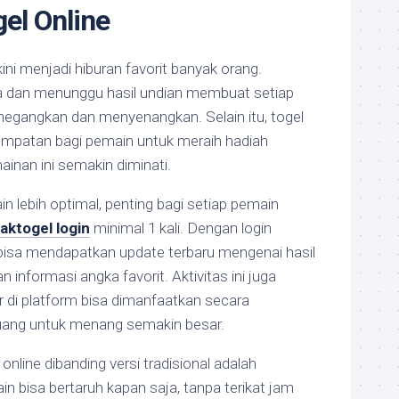
el Online
ini menjadi hiburan favorit banyak orang.
 dan menunggu hasil undian membuat setiap
negangkan dan menyenangkan. Selain itu, togel
mpatan bagi pemain untuk meraih hadiah
inan ini semakin diminati.
 lebih optimal, penting bagi setiap pemain
aktogel login
minimal 1 kali. Dengan login
 bisa mendapatkan update terbaru mengenai hasil
n informasi angka favorit. Aktivitas ini juga
 di platform bisa dimanfaatkan secara
uang untuk menang semakin besar.
online dibanding versi tradisional adalah
ain bisa bertaruh kapan saja, tanpa terikat jam