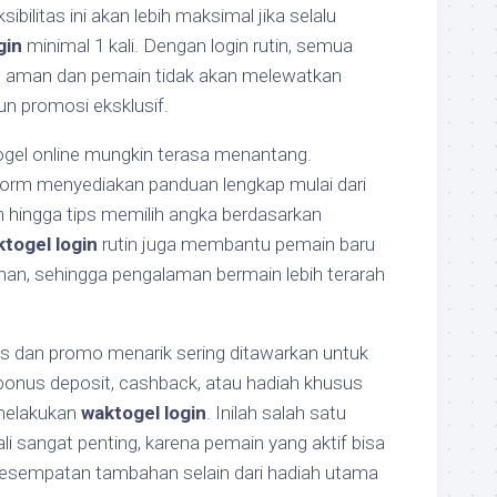
ibilitas ini akan lebih maksimal jika selalu
gin
minimal 1 kali. Dengan login rutin, semua
n aman dan pemain tidak akan melewatkan
n promosi eksklusif.
ogel online mungkin terasa menantang.
form menyediakan panduan lengkap mulai dari
hingga tips memilih angka berdasarkan
togel login
rutin juga membantu pemain baru
n, sehingga pengalaman bermain lebih terarah
nus dan promo menarik sering ditawarkan untuk
 bonus deposit, cashback, atau hadiah khusus
 melakukan
waktogel login
. Inilah salah satu
ali sangat penting, karena pemain yang aktif bisa
esempatan tambahan selain dari hadiah utama