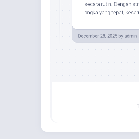
secara rutin. Dengan str
angka yang tepat, keserua
December 28, 2025
by
admin
T