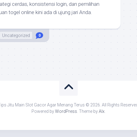
ategi cerdas, konsistensi login, dan pemilihan
n togel online kini ada di ujung jari Anda.
Uncategorized
0
ips Jitu Main Slot Gacor Agar Menang Terus © 2026. All Rights Reserve
Powered by
WordPress
. Theme by
Alx
.