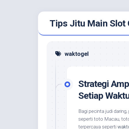
Skip
Tips Jitu Main Slo
to
content
waktogel
Strategi Am
Setiap Wakt
Bagi pecinta judi daring,
seperti toto Macau, tot
terpercaya seperti
wakt