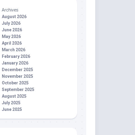
Archives
August 2026
July 2026
June 2026
May 2026
April 2026
March 2026
February 2026
January 2026
December 2025
November 2025
October 2025
September 2025
August 2025
July 2025
June 2025