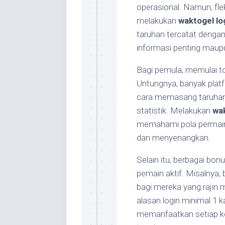
operasional. Namun, fleks
melakukan
waktogel lo
taruhan tercatat denga
informasi penting maupu
Bagi pemula, memulai t
Untungnya, banyak plat
cara memasang taruhan 
statistik. Melakukan
wak
memahami pola permaina
dan menyenangkan.
Selain itu, berbagai bo
pemain aktif. Misalnya,
bagi mereka yang rajin
alasan login minimal 1 k
memanfaatkan setiap k