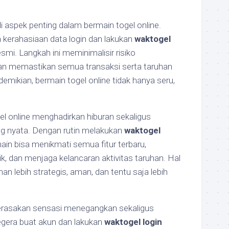
aspek penting dalam bermain togel online.
 kerahasiaan data login dan lakukan
waktogel
smi. Langkah ini meminimalisir risiko
an memastikan semua transaksi serta taruhan
demikian, bermain togel online tidak hanya seru,
el online menghadirkan hiburan sekaligus
g nyata. Dengan rutin melakukan
waktogel
main bisa menikmati semua fitur terbaru,
, dan menjaga kelancaran aktivitas taruhan. Hal
an lebih strategis, aman, dan tentu saja lebih
erasakan sensasi menegangkan sekaligus
egera buat akun dan lakukan
waktogel login