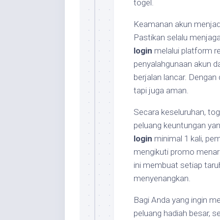
togel.
Keamanan akun menjadi 
Pastikan selalu menjaga
login
melalui platform re
penyalahgunaan akun d
berjalan lancar. Dengan 
tapi juga aman.
Secara keseluruhan, tog
peluang keuntungan yan
login
minimal 1 kali, pe
mengikuti promo menarik
ini membuat setiap taruh
menyenangkan.
Bagi Anda yang ingin m
peluang hadiah besar, s