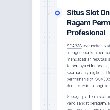
Situs Slot O
Ragam Perma
Profesional
SGA338
merupakan plat
mengedepankan permaina
mendapatkan reputasi se
terpercaya di Indonesia
keamanan yang kuat. Den
permainan slot, SGA33
dan profesional bagi se
Sebagai platform slot 
yang sangat beragam. Mu
sederhana, hingga slot v