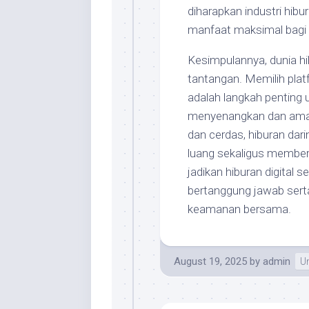
diharapkan industri hibu
manfaat maksimal bagi
Kesimpulannya, dunia h
tantangan. Memilih plat
adalah langkah penting
menyenangkan dan aman
dan cerdas, hiburan dar
luang sekaligus memberik
jadikan hiburan digital 
bertanggung jawab sert
keamanan bersama.
August 19, 2025
by
admin
U