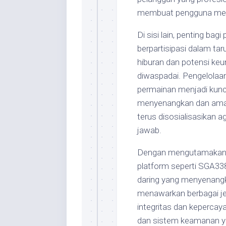
membuat pengguna meras
Di sisi lain, penting b
berpartisipasi dalam ta
hiburan dan potensi keu
diwaspadai. Pengelolaa
permainan menjadi kunc
menyenangkan dan aman.
terus disosialisasikan 
jawab.
Dengan mengutamakan f
platform seperti SGA3
daring yang menyenangk
menawarkan berbagai je
integritas dan kepercay
dan sistem keamanan ya