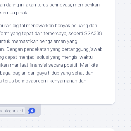
ran daring ini akan terus berinovasi, memberikan
 semua pihak.
iburan digital menawarkan banyak peluang dan
form yang tepat dan terpercaya, seperti SGA338,
 untuk memastikan pengalaman yang
. Dengan pendekatan yang bertanggung jawab
ing dapat menjadi solusi yang mengisi waktu
an manfaat finansial secara positif. Mari kita
sebagai bagian dari gaya hidup yang sehat dan
a terus berinovasi demi kenyamanan dan
ncategorized
0