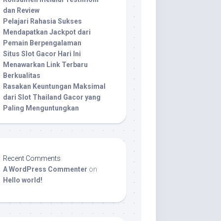
dan Review
Pelajari Rahasia Sukses
Mendapatkan Jackpot dari
Pemain Berpengalaman
Situs Slot Gacor Hari Ini
Menawarkan Link Terbaru
Berkualitas
Rasakan Keuntungan Maksimal
dari Slot Thailand Gacor yang
Paling Menguntungkan
Recent Comments
A WordPress Commenter
on
Hello world!