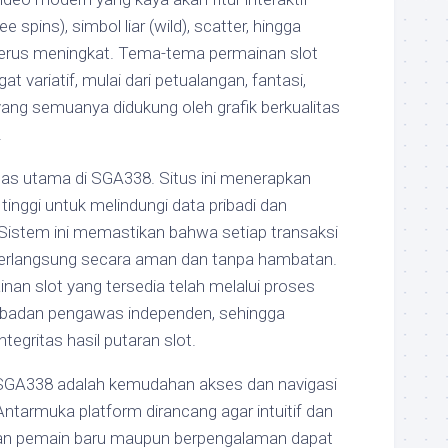
ee spins), simbol liar (wild), scatter, hingga
 terus meningkat. Tema-tema permainan slot
t variatif, mulai dari petualangan, fantasi,
yang semuanya didukung oleh grafik berkualitas
.
tas utama di SGA338. Situs ini menerapkan
 tinggi untuk melindungi data pribadi dan
Sistem ini memastikan bahwa setiap transaksi
berlangsung secara aman dan tanpa hambatan.
ainan slot yang tersedia telah melalui proses
ari badan pengawas independen, sehingga
tegritas hasil putaran slot.
 SGA338 adalah kemudahan akses dan navigasi
tarmuka platform dirancang agar intuitif dan
an pemain baru maupun berpengalaman dapat