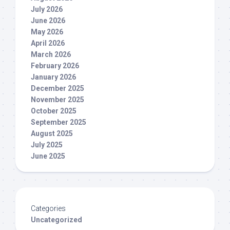
July 2026
June 2026
May 2026
April 2026
March 2026
February 2026
January 2026
December 2025
November 2025
October 2025
September 2025
August 2025
July 2025
June 2025
Categories
Uncategorized