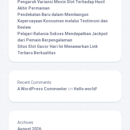
Pengaruh Variansi Mesin Slot Terhadap Hasil
Akhir Permainan
Pendekatan Baru dalam Membangun
Kepercayaan Konsumen melalui Testimoni dan
Review
Pelajari Rahasia Sukses Mendapatkan Jackpot
dari Pemain Berpengalaman
Situs Slot Gacor Hari Ini Menawarkan Link
Terbaru Berkualitas
Recent Comments
A WordPress Commenter
on
Hello world!
Archives
August 2026