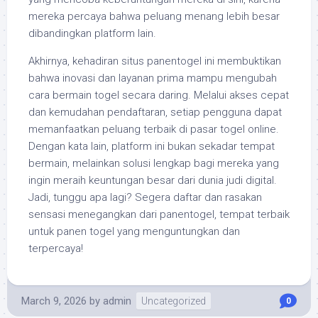
mereka percaya bahwa peluang menang lebih besar
dibandingkan platform lain.
Akhirnya, kehadiran situs panentogel ini membuktikan
bahwa inovasi dan layanan prima mampu mengubah
cara bermain togel secara daring. Melalui akses cepat
dan kemudahan pendaftaran, setiap pengguna dapat
memanfaatkan peluang terbaik di pasar togel online.
Dengan kata lain, platform ini bukan sekadar tempat
bermain, melainkan solusi lengkap bagi mereka yang
ingin meraih keuntungan besar dari dunia judi digital.
Jadi, tunggu apa lagi? Segera daftar dan rasakan
sensasi menegangkan dari panentogel, tempat terbaik
untuk panen togel yang menguntungkan dan
terpercaya!
March 9, 2026
by
admin
Uncategorized
0