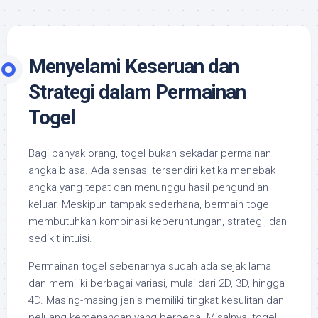
Menyelami Keseruan dan
Strategi dalam Permainan
Togel
Bagi banyak orang, togel bukan sekadar permainan
angka biasa. Ada sensasi tersendiri ketika menebak
angka yang tepat dan menunggu hasil pengundian
keluar. Meskipun tampak sederhana, bermain togel
membutuhkan kombinasi keberuntungan, strategi, dan
sedikit intuisi.
Permainan togel sebenarnya sudah ada sejak lama
dan memiliki berbagai variasi, mulai dari 2D, 3D, hingga
4D. Masing-masing jenis memiliki tingkat kesulitan dan
peluang kemenangan yang berbeda. Misalnya, togel