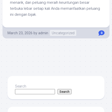
menarik, dan peluang meraih keuntungan besar
terbuka lebar setiap kali Anda memanfaatkan peluang
ini dengan bijak.
March 23, 2026
by
admin
Uncategorized
0
Search
Search