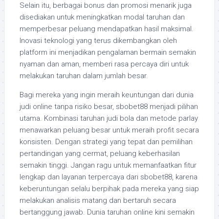
Selain itu, berbagai bonus dan promosi menarik juga
disediakan untuk meningkatkan modal taruhan dan
memperbesar peluang mendapatkan hasil maksimal.
Inovasi teknologi yang terus dikembangkan oleh
platform ini menjadikan pengalaman bermain semakin
nyaman dan aman, memberi rasa percaya diri untuk
melakukan taruhan dalam jumlah besar.
Bagi mereka yang ingin meraih keuntungan dari dunia
judi online tanpa risiko besar, sbobet88 menjadi pilihan
utama. Kombinasi taruhan judi bola dan metode parlay
menawarkan peluang besar untuk meraih profit secara
konsisten. Dengan strategi yang tepat dan pemilihan
pertandingan yang cermat, peluang keberhasilan
semakin tinggi. Jangan ragu untuk memanfaatkan fitur
lengkap dan layanan terpercaya dari sbobet88, karena
keberuntungan selalu berpihak pada mereka yang siap
melakukan analisis matang dan bertaruh secara
bertanggung jawab. Dunia taruhan online kini semakin