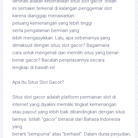
diminati adalah keberadaan situs slot gacor. Istilah
ini semakin terkenal di kalangan penggemar slot
karena dianggap menawarkan
peluang kemenangan yang lebih tinggi
serta pengalaman bermain yang
lebih mengasyikkan. Lalu, apa sebenarnya yang
dimaksud dengan situs slot gacor? Bagaimana
cara untuk mengenali dan memilih situs yang benar-
benar gacor? Bacalah penjelasannya secara
lengkap di bawah ini!
Apa Itu Situs Slot Gacor?
Situs slot gacor adalah platform permainan slot di
internet yang diyakini memiliki tingkat kemenangan
atau payout yang lebih baik dibandingkan dengan situs
lainnya. Istilah “gacor” berasal dari Bahasa Indonesia
yang
berarti “sempurna” atau “berhasil”. Dalam dunia perjudian,