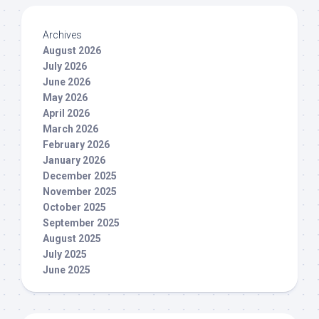
Archives
August 2026
July 2026
June 2026
May 2026
April 2026
March 2026
February 2026
January 2026
December 2025
November 2025
October 2025
September 2025
August 2025
July 2025
June 2025