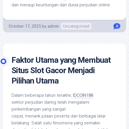
dan meraup keuntungan dari dunia perjudian online.
October 17, 2025
by
admin
Uncategorized
0
Faktor Utama yang Membuat
Situs Slot Gacor Menjadi
Pilihan Utama
Dalam beberapa tahun terakhir,
IDCOIN188
sektor perjudian daring telah mengalami
perkembangan yang sangat
cepat, menarik jutaan peserta dari berbagai latar
belakang. Salah satu fenomena yang semakin