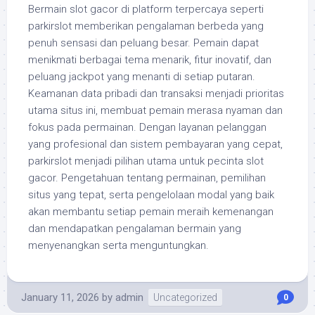
Bermain slot gacor di platform terpercaya seperti
parkirslot memberikan pengalaman berbeda yang
penuh sensasi dan peluang besar. Pemain dapat
menikmati berbagai tema menarik, fitur inovatif, dan
peluang jackpot yang menanti di setiap putaran.
Keamanan data pribadi dan transaksi menjadi prioritas
utama situs ini, membuat pemain merasa nyaman dan
fokus pada permainan. Dengan layanan pelanggan
yang profesional dan sistem pembayaran yang cepat,
parkirslot menjadi pilihan utama untuk pecinta slot
gacor. Pengetahuan tentang permainan, pemilihan
situs yang tepat, serta pengelolaan modal yang baik
akan membantu setiap pemain meraih kemenangan
dan mendapatkan pengalaman bermain yang
menyenangkan serta menguntungkan.
January 11, 2026
by
admin
Uncategorized
0