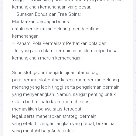
kemungkinan kemenangan yang besar.
– Gunakan Bonus dan Free Spins:
Manfaatkan berbagai bonus
untuk meningkatkan peluang mendapatkan
kemenangan.
– Pahami Pola Permainan: Perhatikan pola dan
fitur yang ada dalam permainan untuk memperbesar
kemungkinan meraih kemenangan.
Situs slot gacor menjadi tujuan utama bagi
para pemain slot online karena memberikan peluang
menang yang lebih tinggi serta pengalaman bermain
yang menyenangkan. Namun, sangat penting untuk
selalu berhati-hati dalam memilih situs,
memastikan bahwa situs tersebut
legal, serta menerapkan strategi bermain
yang efektif. Dengan langkah yang tepat, bukan hal
yang mustahil bagi Anda untuk