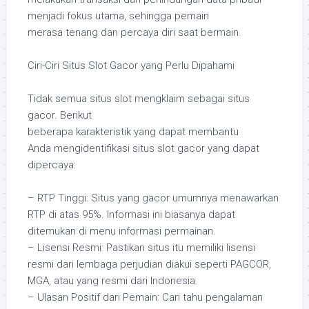
menjadi fokus utama, sehingga pemain
merasa tenang dan percaya diri saat bermain.
Ciri-Ciri Situs Slot Gacor yang Perlu Dipahami
Tidak semua situs slot mengklaim sebagai situs
gacor. Berikut
beberapa karakteristik yang dapat membantu
Anda mengidentifikasi situs slot gacor yang dapat
dipercaya:
– RTP Tinggi: Situs yang gacor umumnya menawarkan
RTP di atas 95%. Informasi ini biasanya dapat
ditemukan di menu informasi permainan.
– Lisensi Resmi: Pastikan situs itu memiliki lisensi
resmi dari lembaga perjudian diakui seperti PAGCOR,
MGA, atau yang resmi dari Indonesia.
– Ulasan Positif dari Pemain: Cari tahu pengalaman