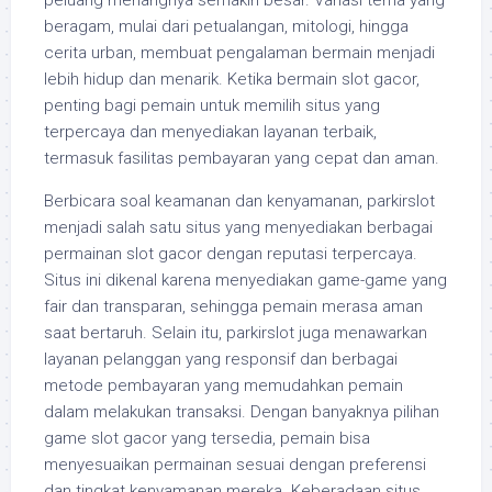
peluang menangnya semakin besar. Variasi tema yang
beragam, mulai dari petualangan, mitologi, hingga
cerita urban, membuat pengalaman bermain menjadi
lebih hidup dan menarik. Ketika bermain slot gacor,
penting bagi pemain untuk memilih situs yang
terpercaya dan menyediakan layanan terbaik,
termasuk fasilitas pembayaran yang cepat dan aman.
Berbicara soal keamanan dan kenyamanan, parkirslot
menjadi salah satu situs yang menyediakan berbagai
permainan slot gacor dengan reputasi terpercaya.
Situs ini dikenal karena menyediakan game-game yang
fair dan transparan, sehingga pemain merasa aman
saat bertaruh. Selain itu, parkirslot juga menawarkan
layanan pelanggan yang responsif dan berbagai
metode pembayaran yang memudahkan pemain
dalam melakukan transaksi. Dengan banyaknya pilihan
game slot gacor yang tersedia, pemain bisa
menyesuaikan permainan sesuai dengan preferensi
dan tingkat kenyamanan mereka. Keberadaan situs