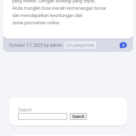
yang efektif. Dengan strategi yang tepat,
Anda mungkin bisa meraih kemenangan besar
dan mendapatkan keuntungan dari
dunia permainan online.
October 17, 2025
by
admin
Uncategorized
0
Search
Search