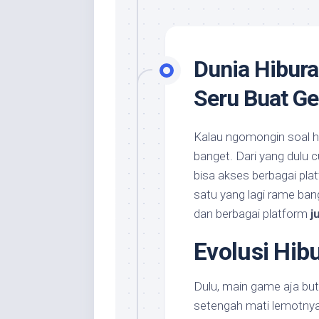
Dunia Hibura
Seru Buat Ge
Kalau ngomongin soal hib
banget. Dari yang dulu
bisa akses berbagai pla
satu yang lagi rame ban
dan berbagai platform
j
Evolusi Hib
Dulu, main game aja but
setengah mati lemotnya