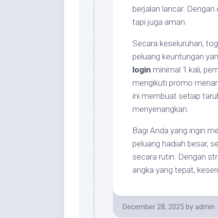
berjalan lancar. Dengan 
tapi juga aman.
Secara keseluruhan, tog
peluang keuntungan yan
login
minimal 1 kali, pe
mengikuti promo menarik
ini membuat setiap taruh
menyenangkan.
Bagi Anda yang ingin m
peluang hadiah besar, s
secara rutin. Dengan str
angka yang tepat, keserua
December 28, 2025
by
admin