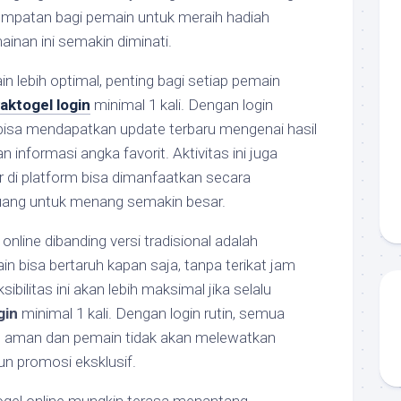
mpatan bagi pemain untuk meraih hadiah
inan ini semakin diminati.
 lebih optimal, penting bagi setiap pemain
aktogel login
minimal 1 kali. Dengan login
 bisa mendapatkan update terbaru mengenai hasil
n informasi angka favorit. Aktivitas ini juga
 di platform bisa dimanfaatkan secara
uang untuk menang semakin besar.
online dibanding versi tradisional adalah
ain bisa bertaruh kapan saja, tanpa terikat jam
ibilitas ini akan lebih maksimal jika selalu
gin
minimal 1 kali. Dengan login rutin, semua
n aman dan pemain tidak akan melewatkan
n promosi eksklusif.