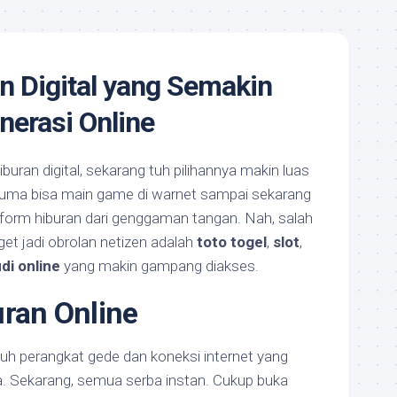
n Digital yang Semakin
nerasi Online
uran digital, sekarang tuh pilihannya makin luas
 cuma bisa main game di warnet sampai sekarang
tform hiburan dari genggaman tangan. Nah, salah
get jadi obrolan netizen adalah
toto togel
,
slot
,
udi online
yang makin gampang diakses.
uran Online
uh perangkat gede dan koneksi internet yang
. Sekarang, semua serba instan. Cukup buka