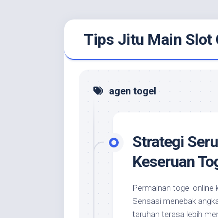
Skip
Tips Jitu Main Slo
to
content
agen togel
Strategi Ser
Keseruan Tog
Permainan togel online k
Sensasi menebak angka
taruhan terasa lebih me