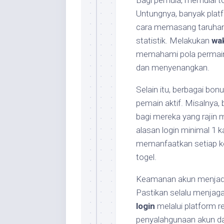
Bagi pemula, memulai t
Untungnya, banyak plat
cara memasang taruhan 
statistik. Melakukan
wak
memahami pola permaina
dan menyenangkan.
Selain itu, berbagai bo
pemain aktif. Misalnya,
bagi mereka yang rajin
alasan login minimal 1 k
memanfaatkan setiap k
togel.
Keamanan akun menjadi 
Pastikan selalu menjaga
login
melalui platform re
penyalahgunaan akun d