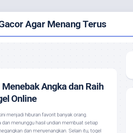
t Gacor Agar Menang Terus
u Menebak Angka dan Raih
el Online
ini menjadi hiburan favorit banyak orang.
 dan menunggu hasil undian membuat setiap
negangkan dan menyenangkan. Selain itu, togel