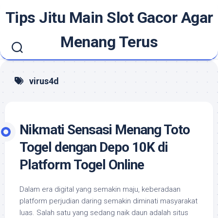
Skip
Tips Jitu Main Slot Gacor Agar
to
content
Menang Terus
virus4d
Nikmati Sensasi Menang Toto
Togel dengan Depo 10K di
Platform Togel Online
Dalam era digital yang semakin maju, keberadaan
platform perjudian daring semakin diminati masyarakat
luas. Salah satu yang sedang naik daun adalah situs