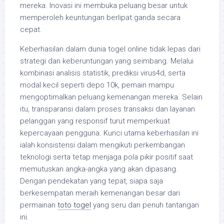
mereka. Inovasi ini membuka peluang besar untuk
memperoleh keuntungan berlipat ganda secara
cepat.
Keberhasilan dalam dunia togel online tidak lepas dari
strategi dan keberuntungan yang seimbang. Melalui
kombinasi analisis statistik, prediksi virus4d, serta
modal kecil seperti depo 10k, pemain mampu
mengoptimalkan peluang kemenangan mereka. Selain
itu, transparansi dalam proses transaksi dan layanan
pelanggan yang responsif turut memperkuat
kepercayaan pengguna. Kunci utama keberhasilan ini
ialah konsistensi dalam mengikuti perkembangan
teknologi serta tetap menjaga pola pikir positif saat
memutuskan angka-angka yang akan dipasang.
Dengan pendekatan yang tepat, siapa saja
berkesempatan meraih kemenangan besar dari
permainan
toto togel
yang seru dan penuh tantangan
ini.