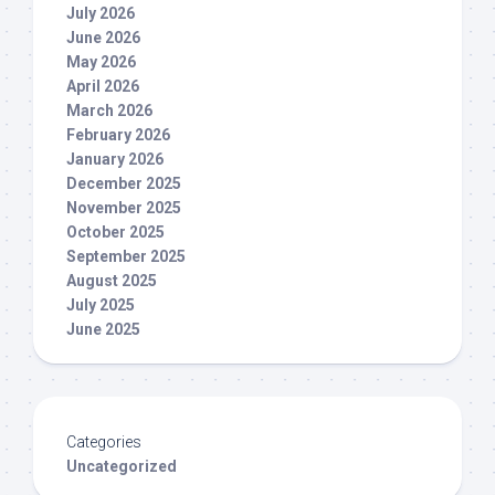
July 2026
June 2026
May 2026
April 2026
March 2026
February 2026
January 2026
December 2025
November 2025
October 2025
September 2025
August 2025
July 2025
June 2025
Categories
Uncategorized