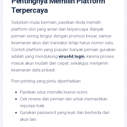
Pentingnya Memilih Platform
Terpercaya
Sebelum mulai bermain, pastikan Anda memilih
platform slot yang aman dan terpercaya. Banyak
pemain sering tergiur dengan promosi besar, namun
keamanan akun dan transaksi tetap harus nomor satu.
Contoh platform yang populer banyak pemain gunakan
adalah yang mendukung
virus4d login
, karena proses
masuk akun mudah dan cepat, sekaligus menjamin
keamanan data pribadi.
Poin penting yang perlu diperhatikan:
Pastikan situs memiliki lisensi resmi.
Cek review dari pemain lain untuk memastikan
reputasi baik.
Gunakan password yang kuat dan berbeda dari
akun lain.