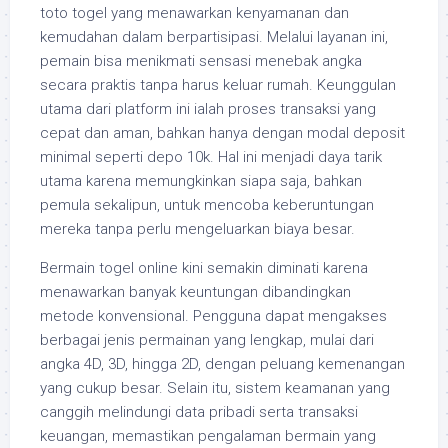
toto togel yang menawarkan kenyamanan dan
kemudahan dalam berpartisipasi. Melalui layanan ini,
pemain bisa menikmati sensasi menebak angka
secara praktis tanpa harus keluar rumah. Keunggulan
utama dari platform ini ialah proses transaksi yang
cepat dan aman, bahkan hanya dengan modal deposit
minimal seperti depo 10k. Hal ini menjadi daya tarik
utama karena memungkinkan siapa saja, bahkan
pemula sekalipun, untuk mencoba keberuntungan
mereka tanpa perlu mengeluarkan biaya besar.
Bermain togel online kini semakin diminati karena
menawarkan banyak keuntungan dibandingkan
metode konvensional. Pengguna dapat mengakses
berbagai jenis permainan yang lengkap, mulai dari
angka 4D, 3D, hingga 2D, dengan peluang kemenangan
yang cukup besar. Selain itu, sistem keamanan yang
canggih melindungi data pribadi serta transaksi
keuangan, memastikan pengalaman bermain yang