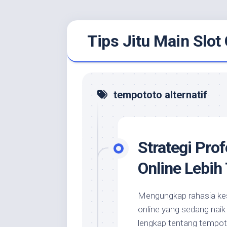
Skip
Tips Jitu Main Slo
to
content
tempototo alternatif
Strategi Prof
Online Lebih
Mengungkap rahasia kes
online yang sedang naik
lengkap tentang tempot