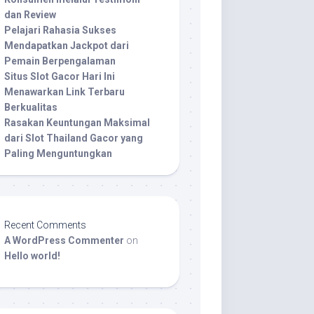
dan Review
Pelajari Rahasia Sukses
Mendapatkan Jackpot dari
Pemain Berpengalaman
Situs Slot Gacor Hari Ini
Menawarkan Link Terbaru
Berkualitas
Rasakan Keuntungan Maksimal
dari Slot Thailand Gacor yang
Paling Menguntungkan
Recent Comments
A WordPress Commenter
on
Hello world!