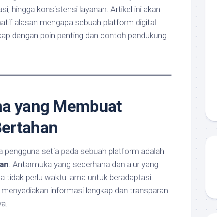
si, hingga konsistensi layanan. Artikel ini akan
atif alasan mengapa sebuah platform digital
ngkap dengan poin penting dan contoh pendukung
ma yang Membuat
ertahan
a pengguna setia pada sebuah platform adalah
an
. Antarmuka yang sederhana dan alur yang
 tidak perlu waktu lama untuk beradaptasi.
ng menyediakan informasi lengkap dan transparan
ya.