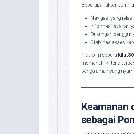
Beberapa faktor penting 
Navigasi yang jela
Informasi layanan 
Dukungan pengguna
Stabilitas akses ka
Platform seperti
kilat8
memenuhi kriteria ters
pengalaman yang nyama
Keamanan d
sebagai Pon