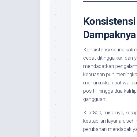
Konsistensi
Dampaknya
Konsistensi sering kal
cepat ditinggalkan dan
mendapatkan pengalaman
kepuasan pun meningkat
menunjukkan bahwa plat
positif hingga dua kali 
gangguan.
Kilat800, misalnya, ke
kestabilan layanan, seh
perubahan mendadak ya