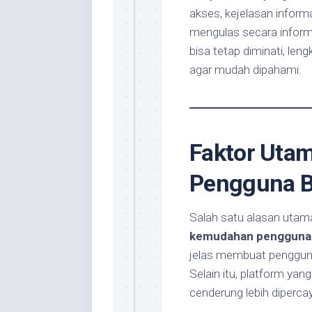
akses, kejelasan informa
mengulas secara inform
bisa tetap diminati, le
agar mudah dipahami.
Faktor Uta
Pengguna B
Salah satu alasan utam
kemudahan pengguna
jelas membuat pengguna
Selain itu, platform ya
cenderung lebih diperca