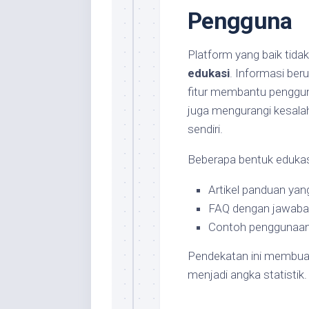
Pengguna
Platform yang baik tida
edukasi
. Informasi ber
fitur membantu penggu
juga mengurangi kesal
sendiri.
Beberapa bentuk edukasi
Artikel panduan yan
FAQ dengan jawaban
Contoh penggunaan
Pendekatan ini membua
menjadi angka statistik.