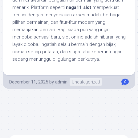
dan menawarkan pengalaman bermain yang seru dan
menarik. Platform seperti
naga11 slot
memperkuat
tren ini dengan menyediakan akses mudah, berbagai
pilihan permainan, dan fitur-fitur modern yang
memanjakan pemain. Bagi siapa pun yang ingin
mencoba sensasi baru, slot online adalah hiburan yang
layak dicoba. Ingatlah selalu bermain dengan bijak,
nikmati setiap putaran, dan siapa tahu keberuntungan
sedang menunggu di gulungan berikutnya.
December 11, 2025
by
admin
Uncategorized
0