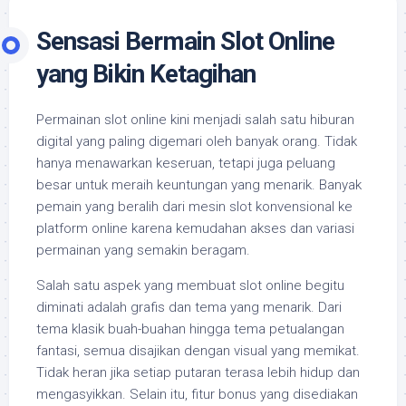
Sensasi Bermain Slot Online
yang Bikin Ketagihan
Permainan slot online kini menjadi salah satu hiburan
digital yang paling digemari oleh banyak orang. Tidak
hanya menawarkan keseruan, tetapi juga peluang
besar untuk meraih keuntungan yang menarik. Banyak
pemain yang beralih dari mesin slot konvensional ke
platform online karena kemudahan akses dan variasi
permainan yang semakin beragam.
Salah satu aspek yang membuat slot online begitu
diminati adalah grafis dan tema yang menarik. Dari
tema klasik buah-buahan hingga tema petualangan
fantasi, semua disajikan dengan visual yang memikat.
Tidak heran jika setiap putaran terasa lebih hidup dan
mengasyikkan. Selain itu, fitur bonus yang disediakan