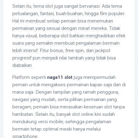
Selain itu, tema slot juga sangat bervariasi. Ada tema
petualangan, fantasi, buah-buahan, hingga film populer.
Hal ini membuat setiap pemain bisa menemukan
permainan yang sesuai dengan minat mereka. Tidak
hanya visual, beberapa slot bahkan menghadirkan efek
suara yang semakin membuat pengalaman bermain
lebih imersif. Fitur bonus, free spin, dan jackpot
progresif pun menjadi nilai tambah yang tidak bisa
diabaikan.
Platform seperti
naga11 slot
juga mempermudah
pemain untuk mengakses permainan kapan saja dan di
mana saja. Dengan tampilan yang ramah pengguna,
navigasi yang mudah, serta pilihan permainan yang
beragam, pemain bisa merasakan keseruan slot tanpa
hambatan. Selain itu, banyak slot online kini sudah
mendukung versi mobile, sehingga pengalaman
bermain tetap optimal meski hanya melalui
smartphone.