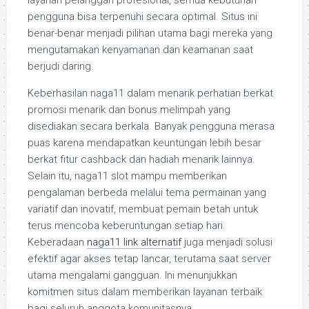
layanan pelanggan profesional, semua kebutuhan
pengguna bisa terpenuhi secara optimal. Situs ini
benar-benar menjadi pilihan utama bagi mereka yang
mengutamakan kenyamanan dan keamanan saat
berjudi daring.
Keberhasilan naga11 dalam menarik perhatian berkat
promosi menarik dan bonus melimpah yang
disediakan secara berkala. Banyak pengguna merasa
puas karena mendapatkan keuntungan lebih besar
berkat fitur cashback dan hadiah menarik lainnya.
Selain itu, naga11 slot mampu memberikan
pengalaman berbeda melalui tema permainan yang
variatif dan inovatif, membuat pemain betah untuk
terus mencoba keberuntungan setiap hari.
Keberadaan
naga11 link alternatif
juga menjadi solusi
efektif agar akses tetap lancar, terutama saat server
utama mengalami gangguan. Ini menunjukkan
komitmen situs dalam memberikan layanan terbaik
bagi seluruh anggota komunitasnya.