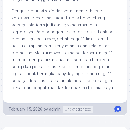
Dengan reputasi solid dan komitmen terhadap
kepuasan pengguna, naga11 terus berkembang
sebagai platform judi daring yang aman dan
terpercaya. Para penggemar slot online kini tidak perlu
cemas lagi soal akses, sebab naga11 link alternatif
selalu disiapkan demi kenyamanan dan kelancaran
permainan. Melalui inovasi teknologi terbaru, naga11
mampu menghadirkan suasana seru dan berbeda
setiap kali pemain masuk ke dalam dunia perjudian
digital. Tidak heran jika banyak yang memilih naga11
sebagai destinasi utama untuk meraih kemenangan
besar dan pengalaman tak terlupakan di dunia maya.
February 15, 2026
by
admin
Uncategorized
0