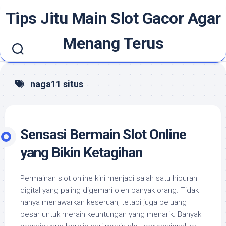
Skip
Tips Jitu Main Slot Gacor Agar
to
content
Menang Terus
naga11 situs
Sensasi Bermain Slot Online
yang Bikin Ketagihan
Permainan slot online kini menjadi salah satu hiburan
digital yang paling digemari oleh banyak orang. Tidak
hanya menawarkan keseruan, tetapi juga peluang
besar untuk meraih keuntungan yang menarik. Banyak