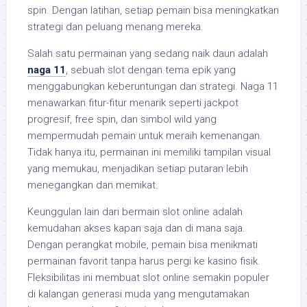
spin. Dengan latihan, setiap pemain bisa meningkatkan
strategi dan peluang menang mereka.
Salah satu permainan yang sedang naik daun adalah
naga 11
, sebuah slot dengan tema epik yang
menggabungkan keberuntungan dan strategi. Naga 11
menawarkan fitur-fitur menarik seperti jackpot
progresif, free spin, dan simbol wild yang
mempermudah pemain untuk meraih kemenangan.
Tidak hanya itu, permainan ini memiliki tampilan visual
yang memukau, menjadikan setiap putaran lebih
menegangkan dan memikat.
Keunggulan lain dari bermain slot online adalah
kemudahan akses kapan saja dan di mana saja.
Dengan perangkat mobile, pemain bisa menikmati
permainan favorit tanpa harus pergi ke kasino fisik.
Fleksibilitas ini membuat slot online semakin populer
di kalangan generasi muda yang mengutamakan