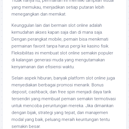
Tidak hanya itu, permainan ini memiliki tampilan visual
yang memukau, menjadikan setiap putaran lebih
menegangkan dan memikat.
Keunggulan lain dari bermain slot online adalah
kemudahan akses kapan saja dan di mana saja.
Dengan perangkat mobile, pemain bisa menikmati
permainan favorit tanpa harus pergi ke kasino fisik.
Fleksibilitas ini membuat slot online semakin populer
di kalangan generasi muda yang mengutamakan
kenyamanan dan efisiensi waktu.
Selain aspek hiburan, banyak platform slot online juga
menyediakan berbagai promosi menarik. Bonus
deposit, cashback, dan free spin menjadi daya tarik
tersendiri yang membuat pemain semakin termotivasi
untuk mencoba peruntungan mereka. Jika dimainkan
dengan bijak, strategi yang tepat, dan manajemen
modal yang baik, peluang meraih keuntungan tentu
semakin besar.