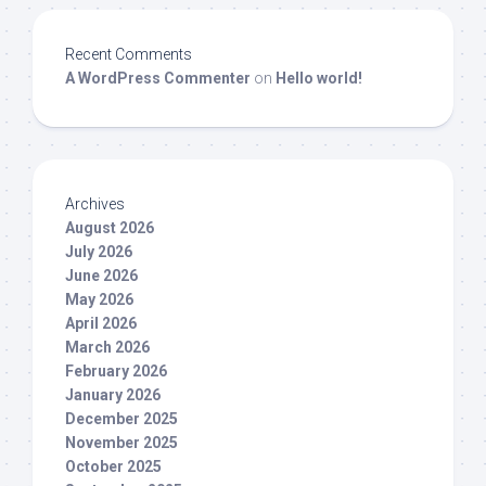
Recent Comments
A WordPress Commenter
on
Hello world!
Archives
August 2026
July 2026
June 2026
May 2026
April 2026
March 2026
February 2026
January 2026
December 2025
November 2025
October 2025