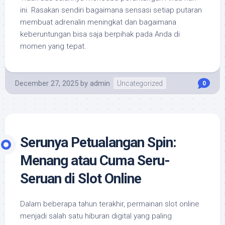
ini. Rasakan sendiri bagaimana sensasi setiap putaran
membuat adrenalin meningkat dan bagaimana
keberuntungan bisa saja berpihak pada Anda di
momen yang tepat.
December 27, 2025
by
admin
Uncategorized
0
Serunya Petualangan Spin:
Menang atau Cuma Seru-
Seruan di Slot Online
Dalam beberapa tahun terakhir, permainan slot online
menjadi salah satu hiburan digital yang paling