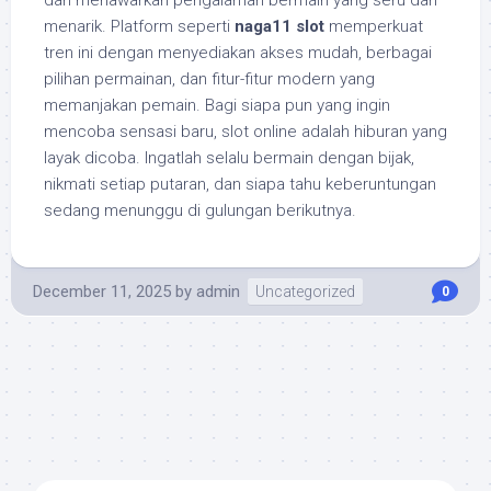
dan menawarkan pengalaman bermain yang seru dan
menarik. Platform seperti
naga11 slot
memperkuat
tren ini dengan menyediakan akses mudah, berbagai
pilihan permainan, dan fitur-fitur modern yang
memanjakan pemain. Bagi siapa pun yang ingin
mencoba sensasi baru, slot online adalah hiburan yang
layak dicoba. Ingatlah selalu bermain dengan bijak,
nikmati setiap putaran, dan siapa tahu keberuntungan
sedang menunggu di gulungan berikutnya.
December 11, 2025
by
admin
Uncategorized
0