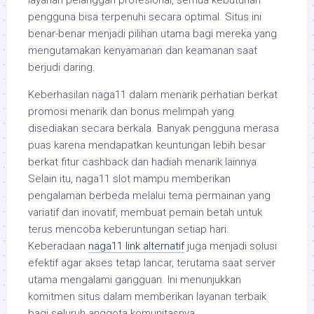
layanan pelanggan profesional, semua kebutuhan
pengguna bisa terpenuhi secara optimal. Situs ini
benar-benar menjadi pilihan utama bagi mereka yang
mengutamakan kenyamanan dan keamanan saat
berjudi daring.
Keberhasilan naga11 dalam menarik perhatian berkat
promosi menarik dan bonus melimpah yang
disediakan secara berkala. Banyak pengguna merasa
puas karena mendapatkan keuntungan lebih besar
berkat fitur cashback dan hadiah menarik lainnya.
Selain itu, naga11 slot mampu memberikan
pengalaman berbeda melalui tema permainan yang
variatif dan inovatif, membuat pemain betah untuk
terus mencoba keberuntungan setiap hari.
Keberadaan
naga11 link alternatif
juga menjadi solusi
efektif agar akses tetap lancar, terutama saat server
utama mengalami gangguan. Ini menunjukkan
komitmen situs dalam memberikan layanan terbaik
bagi seluruh anggota komunitasnya.