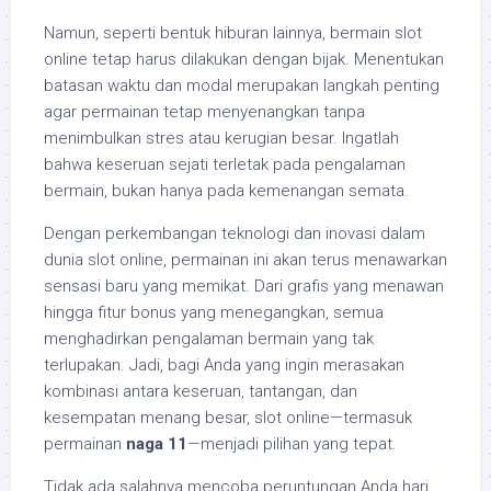
Namun, seperti bentuk hiburan lainnya, bermain slot
online tetap harus dilakukan dengan bijak. Menentukan
batasan waktu dan modal merupakan langkah penting
agar permainan tetap menyenangkan tanpa
menimbulkan stres atau kerugian besar. Ingatlah
bahwa keseruan sejati terletak pada pengalaman
bermain, bukan hanya pada kemenangan semata.
Dengan perkembangan teknologi dan inovasi dalam
dunia slot online, permainan ini akan terus menawarkan
sensasi baru yang memikat. Dari grafis yang menawan
hingga fitur bonus yang menegangkan, semua
menghadirkan pengalaman bermain yang tak
terlupakan. Jadi, bagi Anda yang ingin merasakan
kombinasi antara keseruan, tantangan, dan
kesempatan menang besar, slot online—termasuk
permainan
naga 11
—menjadi pilihan yang tepat.
Tidak ada salahnya mencoba peruntungan Anda hari