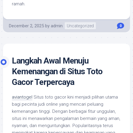
ramah.
December 2, 2025
by
admin
Uncategorized
0
Langkah Awal Menuju
Kemenangan di Situs Toto
Gacor Terpercaya
aviantogel
Situs toto gacor kini menjadi pilihan utama
bagi pecinta judi online yang mencari peluang
kemenangan tinggi. Dengan berbagai fitur unggulan,
situs ini menawarkan pengalaman bermain yang aman,
nyaman, dan menguntungkan. Popularitasnya terus
meningkat karena kepercayaan dan keamanan yang