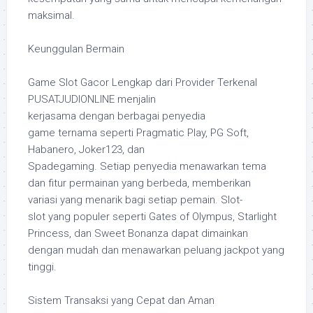
maksimal.
Keunggulan Bermain
Game Slot Gacor Lengkap dari Provider Terkenal
PUSATJUDIONLINE menjalin
kerjasama dengan berbagai penyedia
game ternama seperti Pragmatic Play, PG Soft,
Habanero, Joker123, dan
Spadegaming. Setiap penyedia menawarkan tema
dan fitur permainan yang berbeda, memberikan
variasi yang menarik bagi setiap pemain. Slot-
slot yang populer seperti Gates of Olympus, Starlight
Princess, dan Sweet Bonanza dapat dimainkan
dengan mudah dan menawarkan peluang jackpot yang
tinggi.
Sistem Transaksi yang Cepat dan Aman