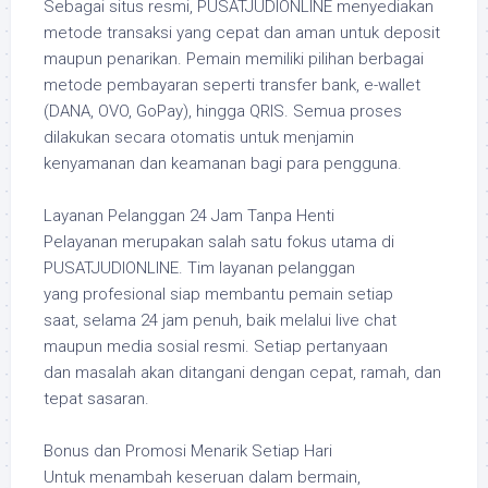
Sebagai situs resmi, PUSATJUDIONLINE menyediakan
metode transaksi yang cepat dan aman untuk deposit
maupun penarikan. Pemain memiliki pilihan berbagai
metode pembayaran seperti transfer bank, e-wallet
(DANA, OVO, GoPay), hingga QRIS. Semua proses
dilakukan secara otomatis untuk menjamin
kenyamanan dan keamanan bagi para pengguna.
Layanan Pelanggan 24 Jam Tanpa Henti
Pelayanan merupakan salah satu fokus utama di
PUSATJUDIONLINE. Tim layanan pelanggan
yang profesional siap membantu pemain setiap
saat, selama 24 jam penuh, baik melalui live chat
maupun media sosial resmi. Setiap pertanyaan
dan masalah akan ditangani dengan cepat, ramah, dan
tepat sasaran.
Bonus dan Promosi Menarik Setiap Hari
Untuk menambah keseruan dalam bermain,