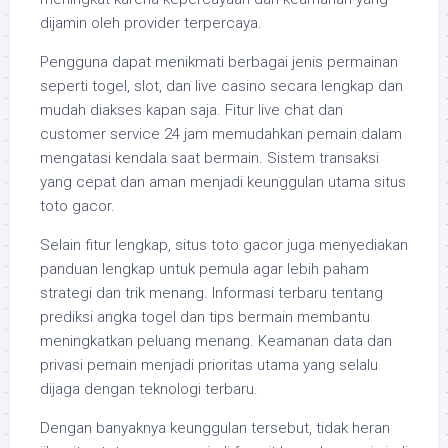
dijamin oleh provider terpercaya.
Pengguna dapat menikmati berbagai jenis permainan
seperti togel, slot, dan live casino secara lengkap dan
mudah diakses kapan saja. Fitur live chat dan
customer service 24 jam memudahkan pemain dalam
mengatasi kendala saat bermain. Sistem transaksi
yang cepat dan aman menjadi keunggulan utama situs
toto gacor.
Selain fitur lengkap, situs toto gacor juga menyediakan
panduan lengkap untuk pemula agar lebih paham
strategi dan trik menang. Informasi terbaru tentang
prediksi angka togel dan tips bermain membantu
meningkatkan peluang menang. Keamanan data dan
privasi pemain menjadi prioritas utama yang selalu
dijaga dengan teknologi terbaru.
Dengan banyaknya keunggulan tersebut, tidak heran