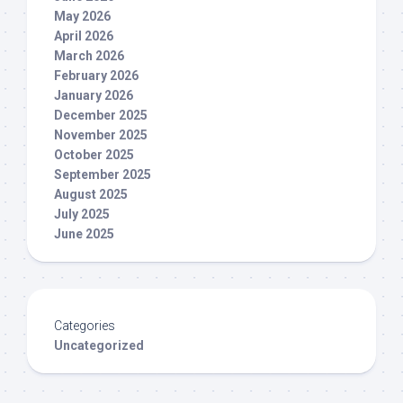
May 2026
April 2026
March 2026
February 2026
January 2026
December 2025
November 2025
October 2025
September 2025
August 2025
July 2025
June 2025
Categories
Uncategorized