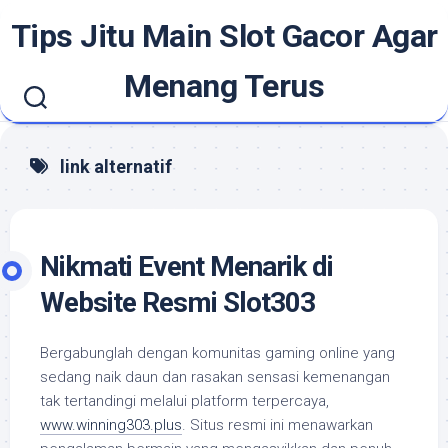
Skip
Tips Jitu Main Slot Gacor Agar
to
content
Menang Terus
link alternatif
Nikmati Event Menarik di
Website Resmi Slot303
Bergabunglah dengan komunitas gaming online yang
sedang naik daun dan rasakan sensasi kemenangan
tak tertandingi melalui platform terpercaya,
www.winning303.plus
. Situs resmi ini menawarkan