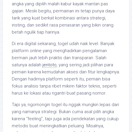
angka yang dipilih malah kabur kayak mantan pas
gajian. Meski begitu, permainan ini tetap punya daya
tarik yang kuat berkat kombinasi antara strategi,
insting, dan sedikit rasa penasaran yang bikin orang
betah ngulik tiap harinya.
Di era digital sekarang, togel udah naik level. Banyak
platform online yang menghadirkan pengalaman
bermain jauh lebih praktis dan transparan. Salah
satunya adalah
jentoto
, yang sering jadi pilihan para
pemain karena kemudahan akses dan fitur lengkapnya.
Dengan hadirnya platform seperti itu, pemain bisa
fokus analisis tanpa ribet mikirin faktor teknis, seperti
harus ke lokasi atau ngantri buat pasang nomor.
Tapi ya, ngomongin togel itu nggak mungkin lepas dari
yang namanya strategi. Bukan cuma asal pilih angka
karena “feeling”, tapi juga ada pendekatan yang cukup
metodis buat meningkatkan peluang. Misalnya,