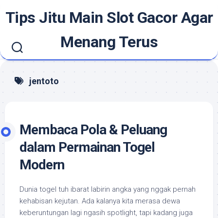
Skip
Tips Jitu Main Slot Gacor Agar
to
content
Menang Terus
jentoto
Membaca Pola & Peluang
dalam Permainan Togel
Modern
Dunia togel tuh ibarat labirin angka yang nggak pernah
kehabisan kejutan. Ada kalanya kita merasa dewa
keberuntungan lagi ngasih spotlight, tapi kadang juga