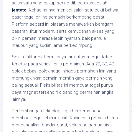
salah satu yang cukup sering dibicarakan adalah
jentoto
. Kehadirannya menjadi salah satu bukti bahwa
pasar togel online semakin berkembang pesat.
Platform seperti ini biasanya menawarkan beragam
pasaran, fitur modern, serta kemudahan akses yang
bikin pemain merasa lebih nyaman, baik pemula
maupun yang sudah lama berkecimpung.
Selain faktor platform, daya tarik utama togel tetap
terletak pada variasi jenis permainan. Ada 2D, 3D, 4D,
colok bebas, colok naga, hingga permainan lain yang
memungkinkan pemain memilih gaya bermain yang
paling sesuai. Fleksibilitas ini membuat togel punya
daya magnet tersendiri dibanding permainan angka
lainnya.
Perkembangan teknologi juga berperan besar
membuat togel lebih inklusif. Kalau dulu pemain harus
mengandalkan bandar darat, sekarang semua bisa