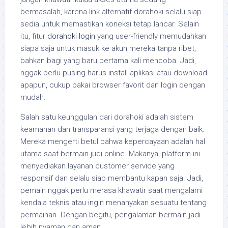
bermasalah, karena link alternatif dorahoki selalu siap
sedia untuk memastikan koneksi tetap lancar. Selain
itu, fitur
dorahoki login
yang user-friendly memudahkan
siapa saja untuk masuk ke akun mereka tanpa ribet,
bahkan bagi yang baru pertama kali mencoba. Jadi,
nggak perlu pusing harus install aplikasi atau download
apapun, cukup pakai browser favorit dan login dengan
mudah.
Salah satu keunggulan dari dorahoki adalah sistem
keamanan dan transparansi yang terjaga dengan baik.
Mereka mengerti betul bahwa kepercayaan adalah hal
utama saat bermain judi online. Makanya, platform ini
menyediakan layanan customer service yang
responsif dan selalu siap membantu kapan saja. Jadi,
pemain nggak perlu merasa khawatir saat mengalami
kendala teknis atau ingin menanyakan sesuatu tentang
permainan. Dengan begitu, pengalaman bermain jadi
lebih nyaman dan aman.