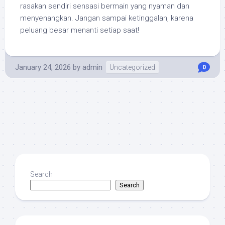
rasakan sendiri sensasi bermain yang nyaman dan
menyenangkan. Jangan sampai ketinggalan, karena
peluang besar menanti setiap saat!
January 24, 2026
by
admin
Uncategorized
0
Search
Search