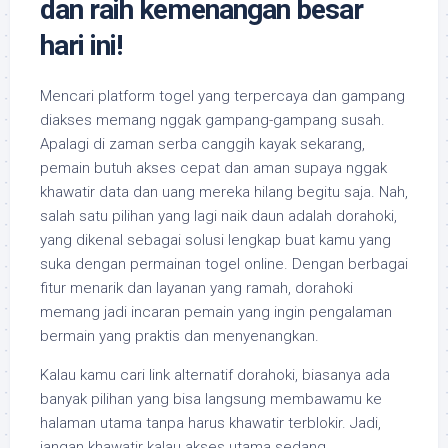
dan raih kemenangan besar
hari ini!
Mencari platform togel yang terpercaya dan gampang
diakses memang nggak gampang-gampang susah.
Apalagi di zaman serba canggih kayak sekarang,
pemain butuh akses cepat dan aman supaya nggak
khawatir data dan uang mereka hilang begitu saja. Nah,
salah satu pilihan yang lagi naik daun adalah dorahoki,
yang dikenal sebagai solusi lengkap buat kamu yang
suka dengan permainan togel online. Dengan berbagai
fitur menarik dan layanan yang ramah, dorahoki
memang jadi incaran pemain yang ingin pengalaman
bermain yang praktis dan menyenangkan.
Kalau kamu cari link alternatif dorahoki, biasanya ada
banyak pilihan yang bisa langsung membawamu ke
halaman utama tanpa harus khawatir terblokir. Jadi,
jangan khawatir kalau akses utama sedang