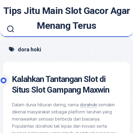
Skip
Tips Jitu Main Slot Gacor Agar
to
content
Menang Terus
dora hoki
Kalahkan Tantangan Slot di
Situs Slot Gampang Maxwin
Dalam dunia hiburan daring, nama
dorahoki
semakin
dikenal masyarakat sebagai platform taruhan yang
menawarkan sensasi berbeda dari biasanya.
Popularitas dorahoki tak lepas dari inovasi serta