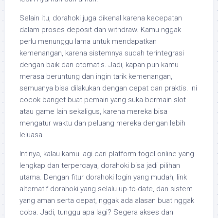
Selain itu, dorahoki juga dikenal karena kecepatan
dalam proses deposit dan withdraw. Kamu nggak
perlu menunggu lama untuk mendapatkan
kemenangan, karena sistemnya sudah terintegrasi
dengan baik dan otomatis. Jadi, kapan pun kamu
merasa beruntung dan ingin tarik kemenangan,
semuanya bisa dilakukan dengan cepat dan praktis. Ini
cocok banget buat pemain yang suka bermain slot
atau game lain sekaligus, karena mereka bisa
mengatur waktu dan peluang mereka dengan lebih
leluasa.
Intinya, kalau kamu lagi cari platform togel online yang
lengkap dan terpercaya, dorahoki bisa jadi pilihan
utama. Dengan fitur dorahoki login yang mudah, link
alternatif dorahoki yang selalu up-to-date, dan sistem
yang aman serta cepat, nggak ada alasan buat nggak
coba. Jadi, tunggu apa lagi? Segera akses dan