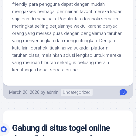
friendly, para pengguna dapat dengan mudah
mengakses berbagai permainan favorit mereka kapan
saja dan di mana saja. Popularitas dorahoki semakin
meningkat seiring berjalannya waktu, karena banyak
orang yang merasa puas dengan pengalaman taruhan
yang menyenangkan dan menguntungkan. Dengan
kata lain, dorahoki tidak hanya sekadar platform
taruhan biasa, melainkan solusi lengkap untuk mereka
yang mencari hiburan sekaligus peluang meraih
keuntungan besar secara online.
March 26, 2026
by
admin
Uncategorized
0
Gabung di situs togel online