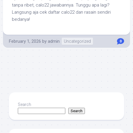
tanpa ribet, calo22 jawabannya. Tunggu apa lagi?
Langsung aja cek daftar calo22 dan rasain sendiri
bedanya!
February 1, 2026
by
admin
Uncategorized
0
Search
Search