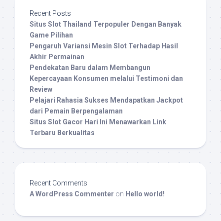
Recent Posts
Situs Slot Thailand Terpopuler Dengan Banyak
Game Pilihan
Pengaruh Variansi Mesin Slot Terhadap Hasil
Akhir Permainan
Pendekatan Baru dalam Membangun
Kepercayaan Konsumen melalui Testimoni dan
Review
Pelajari Rahasia Sukses Mendapatkan Jackpot
dari Pemain Berpengalaman
Situs Slot Gacor Hari Ini Menawarkan Link
Terbaru Berkualitas
Recent Comments
A WordPress Commenter
on
Hello world!