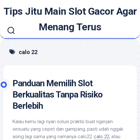
Skip
Tips Jitu Main Slot Gacor Agar
to
content
Menang Terus
calo 22
Panduan Memilih Slot
Berkualitas Tanpa Risiko
Berlebih
Kalau kamu lagi nyari solusi praktis buat ngerjain
sesuatu yang cepet dan gampang, pasti udah nggak
asing lagi sama yang namanya calo22,
calo 22
, atau