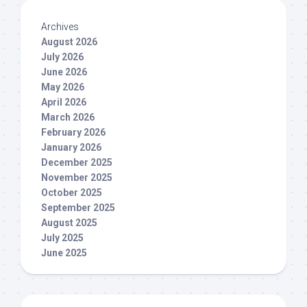
Archives
August 2026
July 2026
June 2026
May 2026
April 2026
March 2026
February 2026
January 2026
December 2025
November 2025
October 2025
September 2025
August 2025
July 2025
June 2025