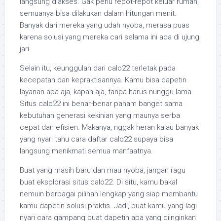
langsung diakses. Gak perlu repot-repot keluar rumah,
semuanya bisa dilakukan dalam hitungan menit.
Banyak dari mereka yang udah nyoba, merasa puas
karena solusi yang mereka cari selama ini ada di ujung
jari.
Selain itu, keunggulan dari calo22 terletak pada
kecepatan dan kepraktisannya. Kamu bisa dapetin
layanan apa aja, kapan aja, tanpa harus nunggu lama.
Situs calo22 ini benar-benar paham banget sama
kebutuhan generasi kekinian yang maunya serba
cepat dan efisien. Makanya, nggak heran kalau banyak
yang nyari tahu cara daftar calo22 supaya bisa
langsung menikmati semua manfaatnya.
Buat yang masih baru dan mau nyoba, jangan ragu
buat eksplorasi situs calo22. Di situ, kamu bakal
nemuin berbagai pilihan lengkap yang siap membantu
kamu dapetin solusi praktis. Jadi, buat kamu yang lagi
nyari cara gampang buat dapetin apa yang diinginkan