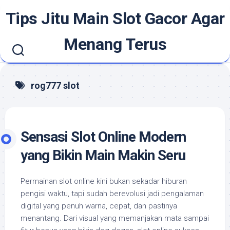
Skip
Tips Jitu Main Slot Gacor Agar
to
content
Menang Terus
rog777 slot
Sensasi Slot Online Modern
yang Bikin Main Makin Seru
Permainan slot online kini bukan sekadar hiburan
pengisi waktu, tapi sudah berevolusi jadi pengalaman
digital yang penuh warna, cepat, dan pastinya
menantang. Dari visual yang memanjakan mata sampai