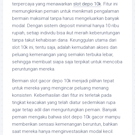
terpercaya yang menawarkan
slot depo 10k
. Fitur ini
memungkinkan pemain untuk menikmati pengalaman
bermain maksimal tanpa harus mengeluarkan banyak
modal. Dengan sistem deposit minimal hanya 10 ribu
rupiah, setiap individu bisa ikut meraih keberuntungan
tanpa takut kehabisan dana. Keunggulan utama dari
slot 10k ini, tentu saja, adalah kemudahan akses dan
peluang kemenangan yang semakin terbuka lebar,
sehingga membuat siapa saja terpikat untuk mencoba
peruntungan mereka.
Bermain slot gacor depo 10k menjadi pilihan tepat
untuk mereka yang mengincar peluang menang
konsisten. Keberhasilan dari fitur ini terletak pada
tingkat keacakan yang telah diatur sedemikian rupa
agar tetap adil dan menguntungkan pemain. Banyak
pemain mengaku bahwa slot depo 10k gacor mampu
memberikan sensasi kemenangan beruntun, bahkan
saat mereka hanya menginvestasikan modal kecil.