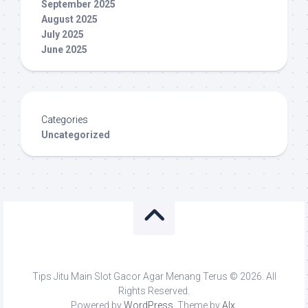
September 2025
August 2025
July 2025
June 2025
Categories
Uncategorized
Tips Jitu Main Slot Gacor Agar Menang Terus © 2026. All
Rights Reserved.
Powered by
WordPress
. Theme by
Alx
.