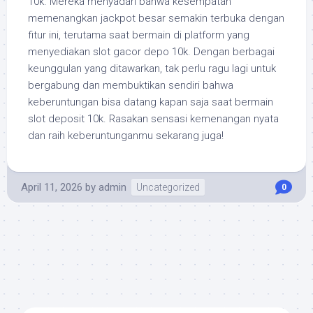
10k. Mereka menyadari bahwa kesempatan
memenangkan jackpot besar semakin terbuka dengan
fitur ini, terutama saat bermain di platform yang
menyediakan slot gacor depo 10k. Dengan berbagai
keunggulan yang ditawarkan, tak perlu ragu lagi untuk
bergabung dan membuktikan sendiri bahwa
keberuntungan bisa datang kapan saja saat bermain
slot deposit 10k. Rasakan sensasi kemenangan nyata
dan raih keberuntunganmu sekarang juga!
April 11, 2026
by
admin
Uncategorized
0