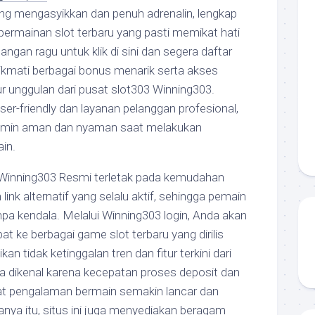
g mengasyikkan dan penuh adrenalin, lengkap
 permainan slot terbaru yang pasti memikat hati
angan ragu untuk klik di sini dan segera daftar
ikmati berbagai bonus menarik serta akses
tur unggulan dari pusat slot303 Winning303.
er-friendly dan layanan pelanggan profesional,
jamin aman dan nyaman saat melakukan
in.
Winning303 Resmi terletak pada kemudahan
nk alternatif yang selalu aktif, sehingga pemain
npa kendala. Melalui Winning303 login, Anda akan
 ke berbagai game slot terbaru yang dirilis
n tidak ketinggalan tren dan fitur terkini dari
uga dikenal karena kecepatan proses deposit dan
t pengalaman bermain semakin lancar dan
ya itu, situs ini juga menyediakan beragam