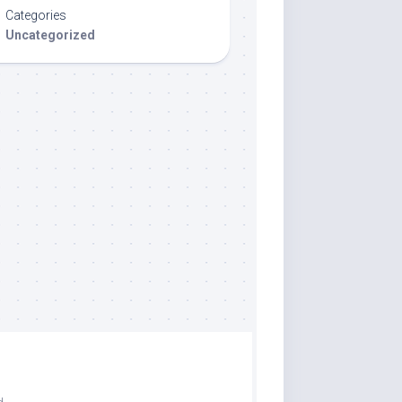
Categories
Uncategorized