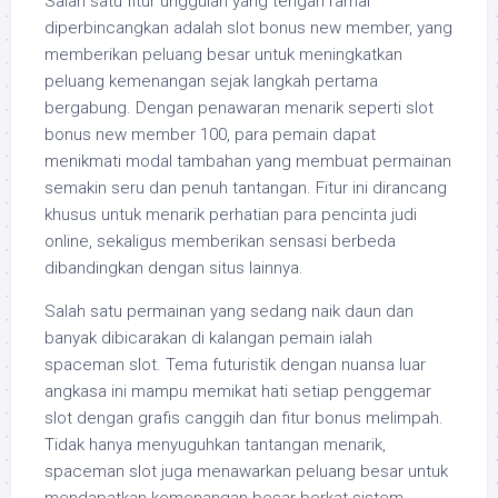
Salah satu fitur unggulan yang tengah ramai
diperbincangkan adalah slot bonus new member, yang
memberikan peluang besar untuk meningkatkan
peluang kemenangan sejak langkah pertama
bergabung. Dengan penawaran menarik seperti slot
bonus new member 100, para pemain dapat
menikmati modal tambahan yang membuat permainan
semakin seru dan penuh tantangan. Fitur ini dirancang
khusus untuk menarik perhatian para pencinta judi
online, sekaligus memberikan sensasi berbeda
dibandingkan dengan situs lainnya.
Salah satu permainan yang sedang naik daun dan
banyak dibicarakan di kalangan pemain ialah
spaceman slot. Tema futuristik dengan nuansa luar
angkasa ini mampu memikat hati setiap penggemar
slot dengan grafis canggih dan fitur bonus melimpah.
Tidak hanya menyuguhkan tantangan menarik,
spaceman slot juga menawarkan peluang besar untuk