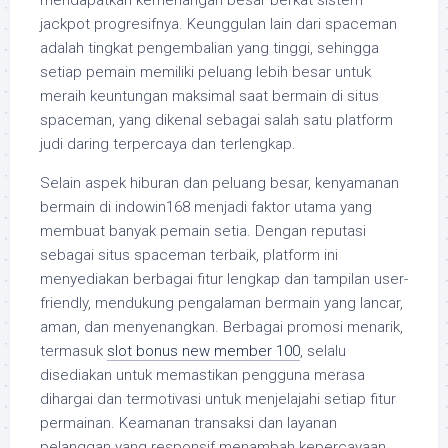
mendapatkan kemenangan besar berkat sistem
jackpot progresifnya. Keunggulan lain dari spaceman
adalah tingkat pengembalian yang tinggi, sehingga
setiap pemain memiliki peluang lebih besar untuk
meraih keuntungan maksimal saat bermain di situs
spaceman, yang dikenal sebagai salah satu platform
judi daring terpercaya dan terlengkap.
Selain aspek hiburan dan peluang besar, kenyamanan
bermain di indowin168 menjadi faktor utama yang
membuat banyak pemain setia. Dengan reputasi
sebagai situs spaceman terbaik, platform ini
menyediakan berbagai fitur lengkap dan tampilan user-
friendly, mendukung pengalaman bermain yang lancar,
aman, dan menyenangkan. Berbagai promosi menarik,
termasuk
slot bonus new member 100
, selalu
disediakan untuk memastikan pengguna merasa
dihargai dan termotivasi untuk menjelajahi setiap fitur
permainan. Keamanan transaksi dan layanan
pelanggan yang responsif menambah kepercayaan