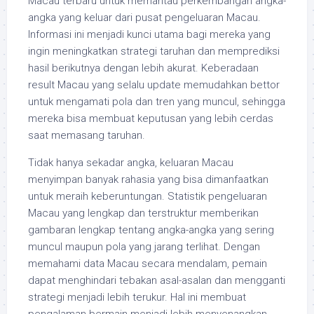
Macau terbaru untuk memantau perkembangan angka-
angka yang keluar dari pusat pengeluaran Macau.
Informasi ini menjadi kunci utama bagi mereka yang
ingin meningkatkan strategi taruhan dan memprediksi
hasil berikutnya dengan lebih akurat. Keberadaan
result Macau yang selalu update memudahkan bettor
untuk mengamati pola dan tren yang muncul, sehingga
mereka bisa membuat keputusan yang lebih cerdas
saat memasang taruhan.
Tidak hanya sekadar angka, keluaran Macau
menyimpan banyak rahasia yang bisa dimanfaatkan
untuk meraih keberuntungan. Statistik pengeluaran
Macau yang lengkap dan terstruktur memberikan
gambaran lengkap tentang angka-angka yang sering
muncul maupun pola yang jarang terlihat. Dengan
memahami data Macau secara mendalam, pemain
dapat menghindari tebakan asal-asalan dan mengganti
strategi menjadi lebih terukur. Hal ini membuat