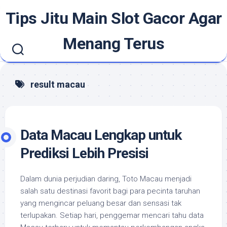
Skip
Tips Jitu Main Slot Gacor Agar
to
content
Menang Terus
result macau
Data Macau Lengkap untuk
Prediksi Lebih Presisi
Dalam dunia perjudian daring, Toto Macau menjadi
salah satu destinasi favorit bagi para pecinta taruhan
yang mengincar peluang besar dan sensasi tak
terlupakan. Setiap hari, penggemar mencari tahu data