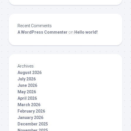
Recent Comments
A WordPress Commenter
on
Hello world!
Archives
August 2026
July 2026
June 2026
May 2026
April 2026
March 2026
February 2026
January 2026
December 2025
November 2025