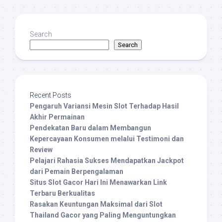
Search
Search
Recent Posts
Pengaruh Variansi Mesin Slot Terhadap Hasil
Akhir Permainan
Pendekatan Baru dalam Membangun
Kepercayaan Konsumen melalui Testimoni dan
Review
Pelajari Rahasia Sukses Mendapatkan Jackpot
dari Pemain Berpengalaman
Situs Slot Gacor Hari Ini Menawarkan Link
Terbaru Berkualitas
Rasakan Keuntungan Maksimal dari Slot
Thailand Gacor yang Paling Menguntungkan