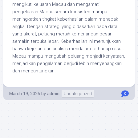
mengikuti keluaran Macau dan mengamati
pengeluaran Macau secara konsisten mampu
meningkatkan tingkat keberhasilan dalam menebak
angka. Dengan strategi yang didasarkan pada data
yang akurat, peluang meraih kemenangan besar
semakin terbuka lebar. Keberhasilan ini menunjukkan
bahwa kejelian dan analisis mendalam terhadap result
Macau mampu mengubah peluang menjadi kenyataan,
menjadikan pengalaman berjudi lebih menyenangkan
dan menguntungkan.
March 19, 2026
by
admin
Uncategorized
0