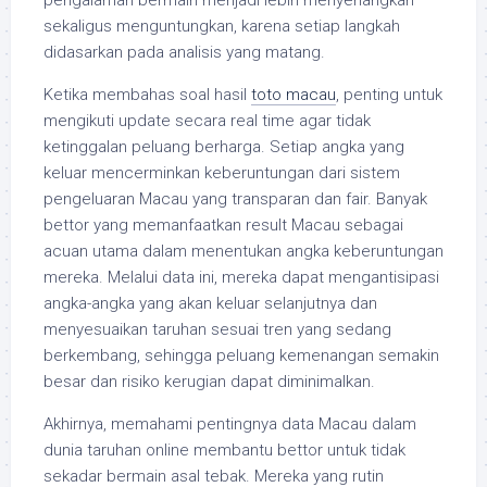
pengalaman bermain menjadi lebih menyenangkan
sekaligus menguntungkan, karena setiap langkah
didasarkan pada analisis yang matang.
Ketika membahas soal hasil
toto macau
, penting untuk
mengikuti update secara real time agar tidak
ketinggalan peluang berharga. Setiap angka yang
keluar mencerminkan keberuntungan dari sistem
pengeluaran Macau yang transparan dan fair. Banyak
bettor yang memanfaatkan result Macau sebagai
acuan utama dalam menentukan angka keberuntungan
mereka. Melalui data ini, mereka dapat mengantisipasi
angka-angka yang akan keluar selanjutnya dan
menyesuaikan taruhan sesuai tren yang sedang
berkembang, sehingga peluang kemenangan semakin
besar dan risiko kerugian dapat diminimalkan.
Akhirnya, memahami pentingnya data Macau dalam
dunia taruhan online membantu bettor untuk tidak
sekadar bermain asal tebak. Mereka yang rutin