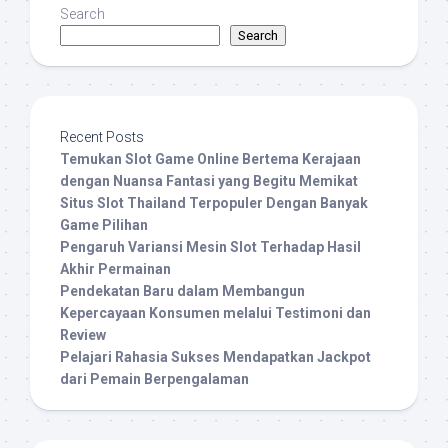
Search
Search
Recent Posts
Temukan Slot Game Online Bertema Kerajaan
dengan Nuansa Fantasi yang Begitu Memikat
Situs Slot Thailand Terpopuler Dengan Banyak
Game Pilihan
Pengaruh Variansi Mesin Slot Terhadap Hasil
Akhir Permainan
Pendekatan Baru dalam Membangun
Kepercayaan Konsumen melalui Testimoni dan
Review
Pelajari Rahasia Sukses Mendapatkan Jackpot
dari Pemain Berpengalaman