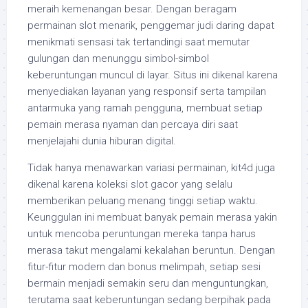
meraih kemenangan besar. Dengan beragam
permainan slot menarik, penggemar judi daring dapat
menikmati sensasi tak tertandingi saat memutar
gulungan dan menunggu simbol-simbol
keberuntungan muncul di layar. Situs ini dikenal karena
menyediakan layanan yang responsif serta tampilan
antarmuka yang ramah pengguna, membuat setiap
pemain merasa nyaman dan percaya diri saat
menjelajahi dunia hiburan digital.
Tidak hanya menawarkan variasi permainan, kit4d juga
dikenal karena koleksi slot gacor yang selalu
memberikan peluang menang tinggi setiap waktu.
Keunggulan ini membuat banyak pemain merasa yakin
untuk mencoba peruntungan mereka tanpa harus
merasa takut mengalami kekalahan beruntun. Dengan
fitur-fitur modern dan bonus melimpah, setiap sesi
bermain menjadi semakin seru dan menguntungkan,
terutama saat keberuntungan sedang berpihak pada