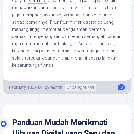
dengan
kit4d slot
bisa menjadi langkah tepat. Selain
menawarkan variasi permainan yang lengkap, situs ini
juga memprioritaskan kenyamanan dan keamanan
setiap pemainnya. Fitur-fitur menarik serta peluang
menang tinggi membuat pengalaman bermain
semakin menyenangkan dan penuh semangat. Jangan
ragu untuk memulai petualangan Anda di dunia slot,
karena di sini peluang meraih keberuntungan besar
selalu terbuka lebar dan siap menanti setiap langkah
keberuntungan Anda.
February 13, 2026
by
admin
Uncategorized
0
Panduan Mudah Menikmati
Hiburan Digital yang Seru dan