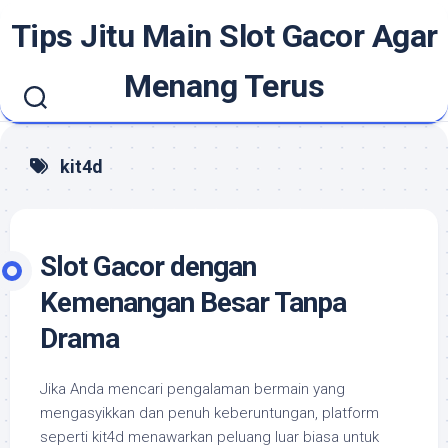
Skip
Tips Jitu Main Slot Gacor Agar
to
content
Menang Terus
kit4d
Slot Gacor dengan
Kemenangan Besar Tanpa
Drama
Jika Anda mencari pengalaman bermain yang
mengasyikkan dan penuh keberuntungan, platform
seperti kit4d menawarkan peluang luar biasa untuk