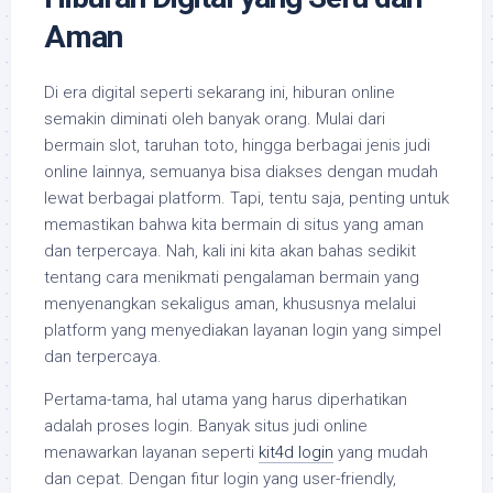
Aman
Di era digital seperti sekarang ini, hiburan online
semakin diminati oleh banyak orang. Mulai dari
bermain slot, taruhan toto, hingga berbagai jenis judi
online lainnya, semuanya bisa diakses dengan mudah
lewat berbagai platform. Tapi, tentu saja, penting untuk
memastikan bahwa kita bermain di situs yang aman
dan terpercaya. Nah, kali ini kita akan bahas sedikit
tentang cara menikmati pengalaman bermain yang
menyenangkan sekaligus aman, khususnya melalui
platform yang menyediakan layanan login yang simpel
dan terpercaya.
Pertama-tama, hal utama yang harus diperhatikan
adalah proses login. Banyak situs judi online
menawarkan layanan seperti
kit4d login
yang mudah
dan cepat. Dengan fitur login yang user-friendly,