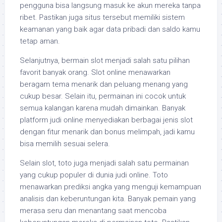
pengguna bisa langsung masuk ke akun mereka tanpa
ribet. Pastikan juga situs tersebut memiliki sistem
keamanan yang baik agar data pribadi dan saldo kamu
tetap aman.
Selanjutnya, bermain slot menjadi salah satu pilihan
favorit banyak orang. Slot online menawarkan
beragam tema menarik dan peluang menang yang
cukup besar. Selain itu, permainan ini cocok untuk
semua kalangan karena mudah dimainkan. Banyak
platform judi online menyediakan berbagai jenis slot
dengan fitur menarik dan bonus melimpah, jadi kamu
bisa memilih sesuai selera.
Selain slot, toto juga menjadi salah satu permainan
yang cukup populer di dunia judi online. Toto
menawarkan prediksi angka yang menguji kemampuan
analisis dan keberuntungan kita. Banyak pemain yang
merasa seru dan menantang saat mencoba