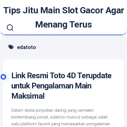
Skip
Tips Jitu Main Slot Gacor Agar
to
content
Menang Terus
edatoto
Link Resmi Toto 4D Terupdate
untuk Pengalaman Main
Maksimal
Dalam dunia perjudian daring yang semakin
berkembang pesat, edatoto muncul sebagai salah
satu platform favorit yang menawarkan pengalaman