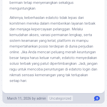
bermain tetap menyenangkan sekaligus
menguntungkan.
Akhirnya, keberhasilan edatoto tidak lepas dari
komitmen mereka dalam memberikan layanan terbaik
dan menjaga kepercayaan pelanggan. Melalui
kemudahan akses, variasi permainan lengkap, serta
sistem keamanan yang ketat, platform ini mampu
mempertahankan posisi terdepan di dunia perjudian
online. Jika Anda mencari peluang meraih keuntungan
besar tanpa harus keluar rumah, edatoto menyediakan
solusi terbaik yang patut dipertimbangkan. Jadi, jangan
ragu untuk mencoba peruntungan di edatoto login dan
nikmati sensasi kemenangan yang tak terlupakan
setiap hari.
March 11, 2026
by
admin
Uncategorized
0