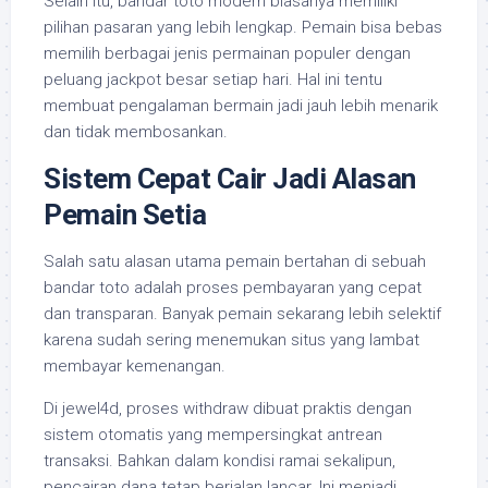
Selain itu, bandar toto modern biasanya memiliki
pilihan pasaran yang lebih lengkap. Pemain bisa bebas
memilih berbagai jenis permainan populer dengan
peluang jackpot besar setiap hari. Hal ini tentu
membuat pengalaman bermain jadi jauh lebih menarik
dan tidak membosankan.
Sistem Cepat Cair Jadi Alasan
Pemain Setia
Salah satu alasan utama pemain bertahan di sebuah
bandar toto adalah proses pembayaran yang cepat
dan transparan. Banyak pemain sekarang lebih selektif
karena sudah sering menemukan situs yang lambat
membayar kemenangan.
Di jewel4d, proses withdraw dibuat praktis dengan
sistem otomatis yang mempersingkat antrean
transaksi. Bahkan dalam kondisi ramai sekalipun,
pencairan dana tetap berjalan lancar. Ini menjadi