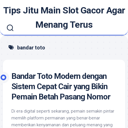
Skip
Tips Jitu Main Slot Gacor Agar
to
content
Menang Terus
bandar toto
Bandar Toto Modern dengan
Sistem Cepat Cair yang Bikin
Pemain Betah Pasang Nomor
Di era digital seperti sekarang, pemain semakin pintar
memilih platform permainan yang benar-benar
memberikan kenyamanan dan peluang menang yang