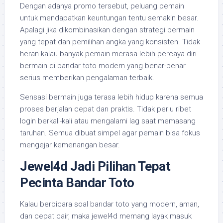
Dengan adanya promo tersebut, peluang pemain
untuk mendapatkan keuntungan tentu semakin besar.
Apalagi jika dikombinasikan dengan strategi bermain
yang tepat dan pemilihan angka yang konsisten. Tidak
heran kalau banyak pemain merasa lebih percaya diri
bermain di bandar toto modern yang benar-benar
serius memberikan pengalaman terbaik.
Sensasi bermain juga terasa lebih hidup karena semua
proses berjalan cepat dan praktis. Tidak perlu ribet
login berkali-kali atau mengalami lag saat memasang
taruhan. Semua dibuat simpel agar pemain bisa fokus
mengejar kemenangan besar.
Jewel4d Jadi Pilihan Tepat
Pecinta Bandar Toto
Kalau berbicara soal bandar toto yang modern, aman,
dan cepat cair, maka jewel4d memang layak masuk