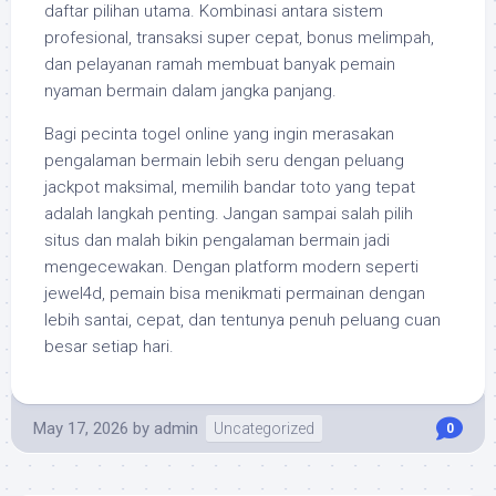
daftar pilihan utama. Kombinasi antara sistem
profesional, transaksi super cepat, bonus melimpah,
dan pelayanan ramah membuat banyak pemain
nyaman bermain dalam jangka panjang.
Bagi pecinta togel online yang ingin merasakan
pengalaman bermain lebih seru dengan peluang
jackpot maksimal, memilih bandar toto yang tepat
adalah langkah penting. Jangan sampai salah pilih
situs dan malah bikin pengalaman bermain jadi
mengecewakan. Dengan platform modern seperti
jewel4d, pemain bisa menikmati permainan dengan
lebih santai, cepat, dan tentunya penuh peluang cuan
besar setiap hari.
May 17, 2026
by
admin
Uncategorized
0