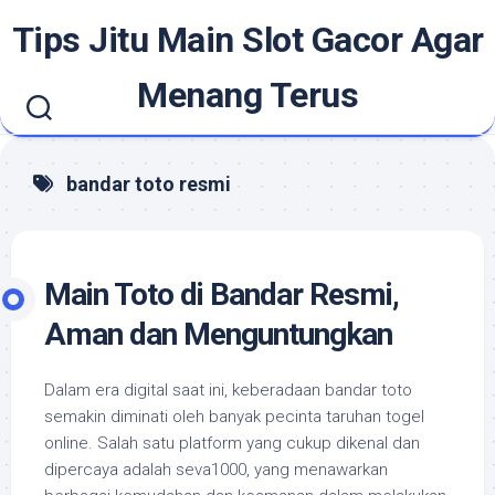
Skip
Tips Jitu Main Slot Gacor Agar
to
content
Menang Terus
bandar toto resmi
Main Toto di Bandar Resmi,
Aman dan Menguntungkan
Dalam era digital saat ini, keberadaan bandar toto
semakin diminati oleh banyak pecinta taruhan togel
online. Salah satu platform yang cukup dikenal dan
dipercaya adalah seva1000, yang menawarkan