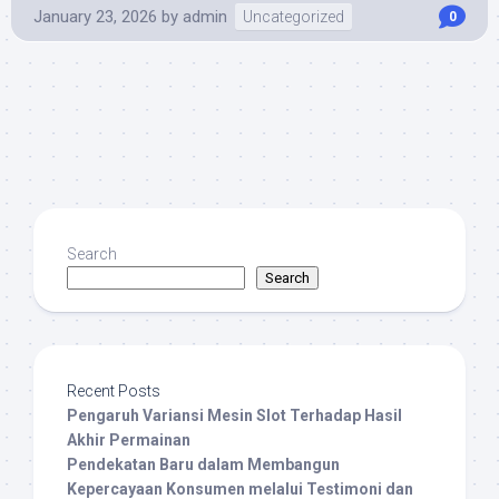
January 23, 2026
by
admin
Uncategorized
0
Search
Search
Recent Posts
Pengaruh Variansi Mesin Slot Terhadap Hasil
Akhir Permainan
Pendekatan Baru dalam Membangun
Kepercayaan Konsumen melalui Testimoni dan