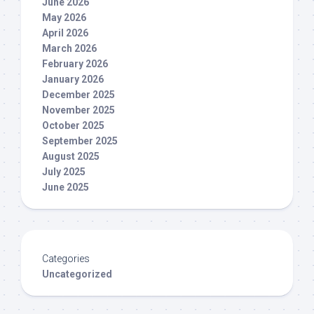
June 2026
May 2026
April 2026
March 2026
February 2026
January 2026
December 2025
November 2025
October 2025
September 2025
August 2025
July 2025
June 2025
Categories
Uncategorized