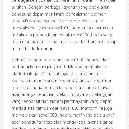
berbagai kemudahan dan keamanan dalam melakukan
taruhan. Dengan berbagai layanan yang disediakan,
pengguna dapat menikmati pengalaman bermain
togel 4D secara nyaman dan terpercaya. Untuk
mengakses layanan seva1000, pengguna diharuskan
melakukan proses login melalui seva1000 login yang
telah disediakan, memastikan data dan transaksi tetap
aman dan terlindungi.
Sebagai bandar toto resmi, seva1000 menawarkan
berbagai keuntungan yang tidak bisa ditemukan di
platform ilegal. Salah satunya adalah jaminan
keamanan transaksi dan kepercayaan dari regulator
resmi, sehingga pemain bisa bermain tanpa khawatir
akan adanya penipuan. Selain itu, layanan pelanggan
yang responsif dan sistem pembayaran yang cepat
menjadi nilai tambah dari seva1000. Platform ini juga
menyediakan seva1000 link alternatif yang selalu aktif
agar pengguna tetap bisa mengakses layanan tanpa