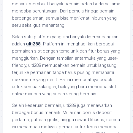
menarik membuat banyak pemain betah berlama-lama
mencoba peruntungan. Dari pemula hingga pemain
berpengalaman, semua bisa menikmati hiburan yang
seru sekaligus menantang.
Salah satu platform yang kini banyak diperbincangkan
adalah
ulti288
. Platform ini menghadirkan berbagai
permainan slot dengan tema unik dan fitur bonus yang
menggiurkan. Dengan tampilan antarmuka yang user-
friendly, ulti288 memudahkan pemain untuk langsung
terjun ke permainan tanpa harus pusing memahami
mekanisme yang rumit. Hal ini membuatnya cocok
untuk semua kalangan, baik yang baru mencoba slot
online maupun yang sudah sering bermain.
Selain keseruan bermain, ulti288 juga menawarkan
berbagai bonus menarik. Mulai dari bonus deposit
pertama, putaran gratis, hingga reward khusus, semua
ini menambah motivasi pemain untuk terus mencoba