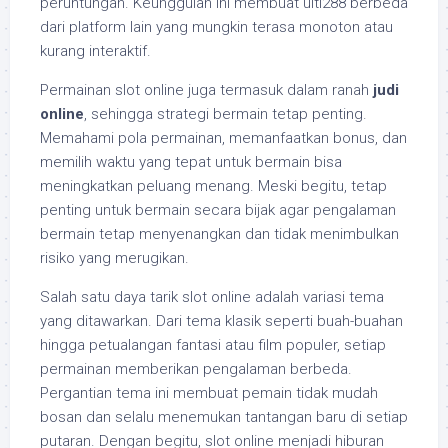
peruntungan. Keunggulan ini membuat ulti288 berbeda
dari platform lain yang mungkin terasa monoton atau
kurang interaktif.
Permainan slot online juga termasuk dalam ranah
judi
online
, sehingga strategi bermain tetap penting.
Memahami pola permainan, memanfaatkan bonus, dan
memilih waktu yang tepat untuk bermain bisa
meningkatkan peluang menang. Meski begitu, tetap
penting untuk bermain secara bijak agar pengalaman
bermain tetap menyenangkan dan tidak menimbulkan
risiko yang merugikan.
Salah satu daya tarik slot online adalah variasi tema
yang ditawarkan. Dari tema klasik seperti buah-buahan
hingga petualangan fantasi atau film populer, setiap
permainan memberikan pengalaman berbeda.
Pergantian tema ini membuat pemain tidak mudah
bosan dan selalu menemukan tantangan baru di setiap
putaran. Dengan begitu, slot online menjadi hiburan