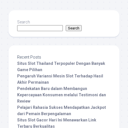
Search
Search
Recent Posts
Situs Slot Thailand Terpopuler Dengan Banyak
Game Pilihan
Pengaruh Variansi Mesin Slot Terhadap Hasil
Akhir Permainan
Pendekatan Baru dalam Membangun
Kepercayaan Konsumen melalui Testimoni dan
Review
Pelajari Rahasia Sukses Mendapatkan Jackpot
dari Pemain Berpengalaman
Situs Slot Gacor Hari Ini Menawarkan Link
Terbaru Berkualitas