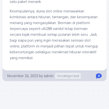
satu paket menarik.
Kesimpulannya, dunia slot online menawarkan
kombinasi antara hiburan, tantangan, dan kesempatan
menang yang mengasyikkan. Bermain di platform
terpercaya seperti ulti288 sambil tetap bermain
secara bijak membuat setiap putaran lebih seru. Jadi,
bagi siapa pun yang ingin merasakan sensasi slot
online, platform ini menjadi pilihan tepat untuk menguji
keberuntungan sekaligus menikmati hiburan interaktif
yang memikat.
November 26, 2025
by
admin
Uncategorized
0