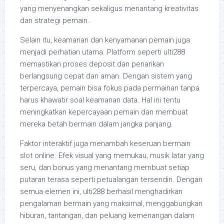
yang menyenangkan sekaligus menantang kreativitas
dan strategi pemain.
Selain itu, keamanan dan kenyamanan pemain juga
menjadi perhatian utama. Platform seperti ulti288
memastikan proses deposit dan penarikan
berlangsung cepat dan aman. Dengan sistem yang
terpercaya, pemain bisa fokus pada permainan tanpa
harus khawatir soal keamanan data. Hal ini tentu
meningkatkan kepercayaan pemain dan membuat
mereka betah bermain dalam jangka panjang.
Faktor interaktif juga menambah keseruan bermain
slot online. Efek visual yang memukau, musik latar yang
seru, dan bonus yang menantang membuat setiap
putaran terasa seperti petualangan tersendiri. Dengan
semua elemen ini, ulti288 berhasil menghadirkan
pengalaman bermain yang maksimal, menggabungkan
hiburan, tantangan, dan peluang kemenangan dalam