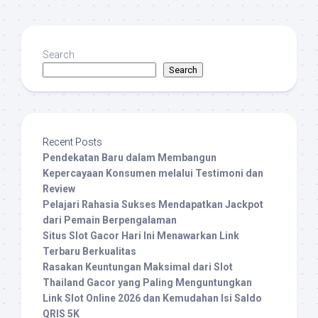
Search
Search
Recent Posts
Pendekatan Baru dalam Membangun
Kepercayaan Konsumen melalui Testimoni dan
Review
Pelajari Rahasia Sukses Mendapatkan Jackpot
dari Pemain Berpengalaman
Situs Slot Gacor Hari Ini Menawarkan Link
Terbaru Berkualitas
Rasakan Keuntungan Maksimal dari Slot
Thailand Gacor yang Paling Menguntungkan
Link Slot Online 2026 dan Kemudahan Isi Saldo
QRIS 5K