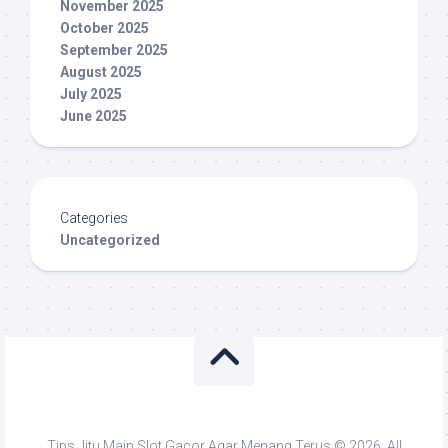
November 2025
October 2025
September 2025
August 2025
July 2025
June 2025
Categories
Uncategorized
Tips Jitu Main Slot Gacor Agar Menang Terus © 2026. All