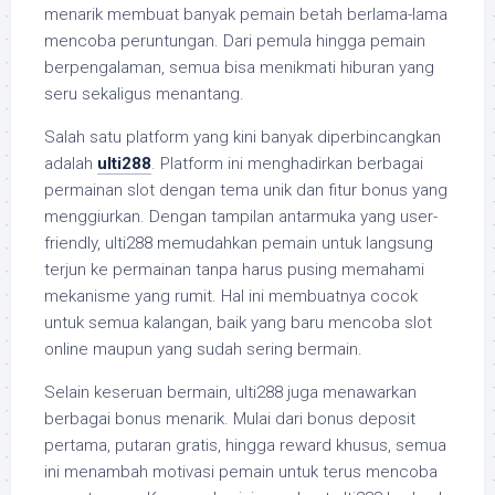
menarik membuat banyak pemain betah berlama-lama
mencoba peruntungan. Dari pemula hingga pemain
berpengalaman, semua bisa menikmati hiburan yang
seru sekaligus menantang.
Salah satu platform yang kini banyak diperbincangkan
adalah
ulti288
. Platform ini menghadirkan berbagai
permainan slot dengan tema unik dan fitur bonus yang
menggiurkan. Dengan tampilan antarmuka yang user-
friendly, ulti288 memudahkan pemain untuk langsung
terjun ke permainan tanpa harus pusing memahami
mekanisme yang rumit. Hal ini membuatnya cocok
untuk semua kalangan, baik yang baru mencoba slot
online maupun yang sudah sering bermain.
Selain keseruan bermain, ulti288 juga menawarkan
berbagai bonus menarik. Mulai dari bonus deposit
pertama, putaran gratis, hingga reward khusus, semua
ini menambah motivasi pemain untuk terus mencoba