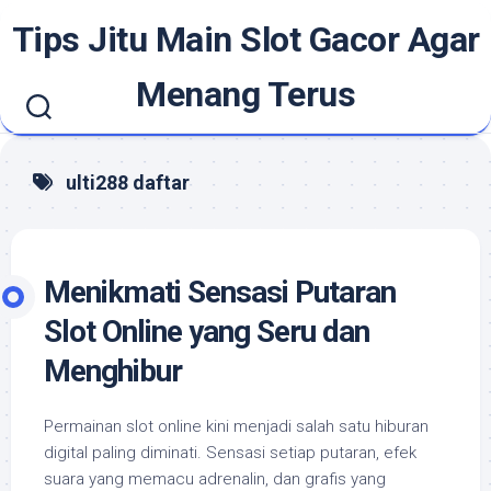
Skip
Tips Jitu Main Slot Gacor Agar
to
content
Menang Terus
ulti288 daftar
Menikmati Sensasi Putaran
Slot Online yang Seru dan
Menghibur
Permainan slot online kini menjadi salah satu hiburan
digital paling diminati. Sensasi setiap putaran, efek
suara yang memacu adrenalin, dan grafis yang