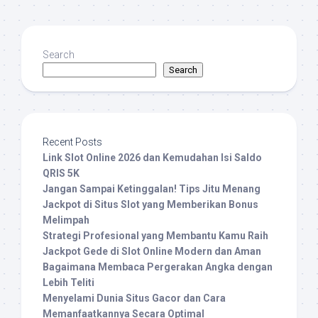
Search
Search
Recent Posts
Link Slot Online 2026 dan Kemudahan Isi Saldo
QRIS 5K
Jangan Sampai Ketinggalan! Tips Jitu Menang
Jackpot di Situs Slot yang Memberikan Bonus
Melimpah
Strategi Profesional yang Membantu Kamu Raih
Jackpot Gede di Slot Online Modern dan Aman
Bagaimana Membaca Pergerakan Angka dengan
Lebih Teliti
Menyelami Dunia Situs Gacor dan Cara
Memanfaatkannya Secara Optimal