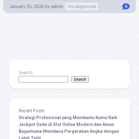
January 26, 2026
by
admin
Uncategorized
0
Search
Search
Recent Posts
Strategi Profesional yang Membantu Kamu Raih
Jackpot Gede di Slot Online Modern dan Aman
Bagaimana Membaca Pergerakan Angka dengan
Lebih Teliti