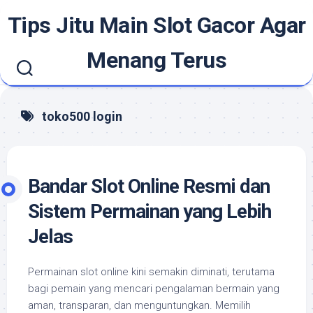
Skip
Tips Jitu Main Slot Gacor Agar
to
content
Menang Terus
toko500 login
Bandar Slot Online Resmi dan
Sistem Permainan yang Lebih
Jelas
Permainan slot online kini semakin diminati, terutama
bagi pemain yang mencari pengalaman bermain yang
aman, transparan, dan menguntungkan. Memilih