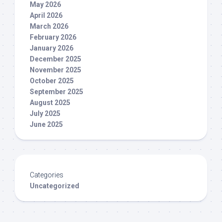
May 2026
April 2026
March 2026
February 2026
January 2026
December 2025
November 2025
October 2025
September 2025
August 2025
July 2025
June 2025
Categories
Uncategorized