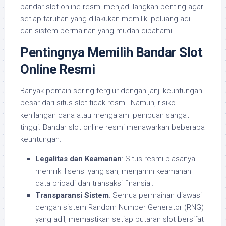
bandar slot online resmi menjadi langkah penting agar
setiap taruhan yang dilakukan memiliki peluang adil
dan sistem permainan yang mudah dipahami.
Pentingnya Memilih Bandar Slot
Online Resmi
Banyak pemain sering tergiur dengan janji keuntungan
besar dari situs slot tidak resmi. Namun, risiko
kehilangan dana atau mengalami penipuan sangat
tinggi. Bandar slot online resmi menawarkan beberapa
keuntungan:
Legalitas dan Keamanan
: Situs resmi biasanya
memiliki lisensi yang sah, menjamin keamanan
data pribadi dan transaksi finansial.
Transparansi Sistem
: Semua permainan diawasi
dengan sistem Random Number Generator (RNG)
yang adil, memastikan setiap putaran slot bersifat