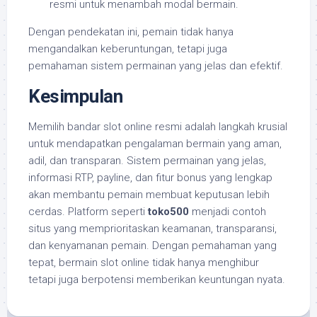
resmi untuk menambah modal bermain.
Dengan pendekatan ini, pemain tidak hanya
mengandalkan keberuntungan, tetapi juga
pemahaman sistem permainan yang jelas dan efektif.
Kesimpulan
Memilih bandar slot online resmi adalah langkah krusial
untuk mendapatkan pengalaman bermain yang aman,
adil, dan transparan. Sistem permainan yang jelas,
informasi RTP, payline, dan fitur bonus yang lengkap
akan membantu pemain membuat keputusan lebih
cerdas. Platform seperti
toko500
menjadi contoh
situs yang memprioritaskan keamanan, transparansi,
dan kenyamanan pemain. Dengan pemahaman yang
tepat, bermain slot online tidak hanya menghibur
tetapi juga berpotensi memberikan keuntungan nyata.