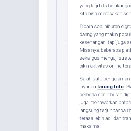
yang lagi hits belakangan
kita bisa merasakan sen
Bicara soal hiburan digi
daring yang makin popul
kesenangan, tapi juga s
Misalnya, beberapa pla
sekaligus menguji strat
bikin aktivitas online t
Salah satu pengalaman 
layanan
tarung toto
. P
berbeda dari hiburan dig
juga menawarkan antarm
langsung terjun tanpa rib
terasa lebih adil dan tr
maksimal.