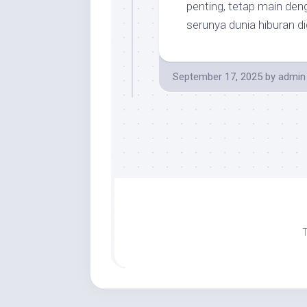
penting, tetap main den
serunya dunia hiburan di
September 17, 2025
by
admin
T