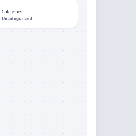
Categories
Uncategorized