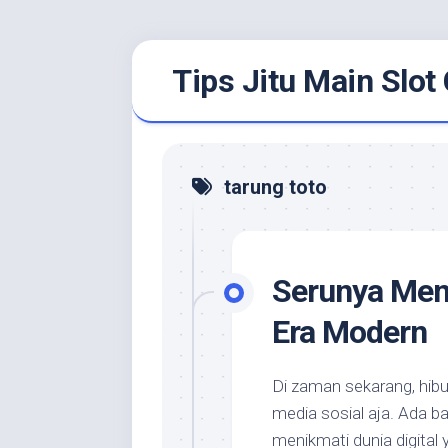
Skip
Tips Jitu Main Slo
to
content
tarung toto
Serunya Meni
Era Modern
Di zaman sekarang, hibu
media sosial aja. Ada b
menikmati dunia digital