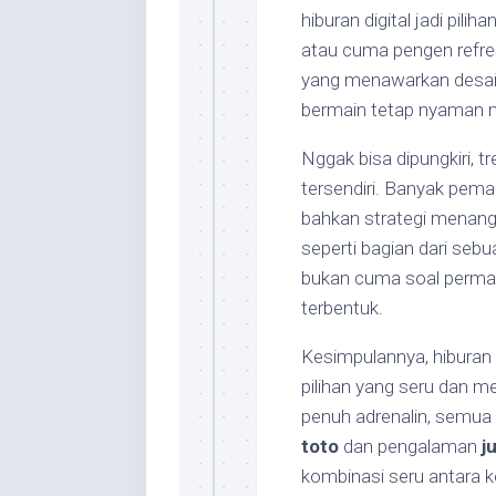
hiburan digital jadi pil
atau cuma pengen refres
yang menawarkan desain
bermain tetap nyaman mes
Nggak bisa dipungkiri, t
tersendiri. Banyak pemai
bahkan strategi menang. 
seperti bagian dari seb
bukan cuma soal permaina
terbentuk.
Kesimpulannya, hiburan 
pilihan yang seru dan m
penuh adrenalin, semua 
toto
dan pengalaman
j
kombinasi seru antara k