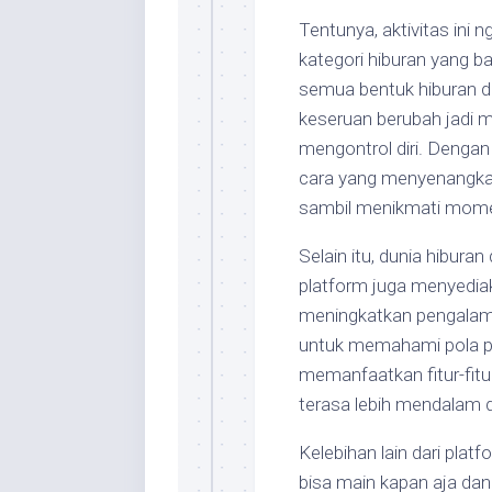
Tentunya, aktivitas ini n
kategori hiburan yang ba
semua bentuk hiburan da
keseruan berubah jadi m
mengontrol diri. Denga
cara yang menyenangkan
sambil menikmati mome
Selain itu, dunia hibura
platform juga menyediaka
meningkatkan pengalama
untuk memahami pola pe
memanfaatkan fitur-fitu
terasa lebih mendalam
Kelebihan lain dari platf
bisa main kapan aja dan d