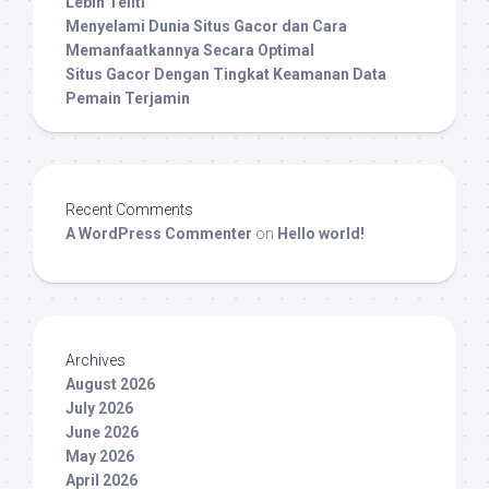
Lebih Teliti
Menyelami Dunia Situs Gacor dan Cara
Memanfaatkannya Secara Optimal
Situs Gacor Dengan Tingkat Keamanan Data
Pemain Terjamin
Recent Comments
A WordPress Commenter
on
Hello world!
Archives
August 2026
July 2026
June 2026
May 2026
April 2026