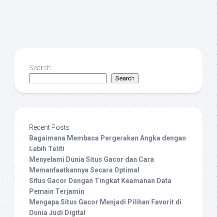
Search
Search
Recent Posts
Bagaimana Membaca Pergerakan Angka dengan
Lebih Teliti
Menyelami Dunia Situs Gacor dan Cara
Memanfaatkannya Secara Optimal
Situs Gacor Dengan Tingkat Keamanan Data
Pemain Terjamin
Mengapa Situs Gacor Menjadi Pilihan Favorit di
Dunia Judi Digital