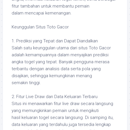
fitur tambahan untuk membantu pemain
dalam mencapai kemenangan.
Keunggulan Situs Toto Gacor
1. Prediksi yang Tepat dan Dapat Diandalkan
Salah satu keunggulan utama dari situs Toto Gacor
adalah kemampuannya dalam menyajikan prediksi
angka togel yang tepat. Banyak pengguna merasa
terbantu dengan analisis data serta pola yang
disajikan, sehingga kemungkinan menang
semakin tinggi.
2. Fitur Live Draw dan Data Keluaran Terbaru
Situs ini menawarkan fitur live draw secara langsung
yang memungkinkan pemain untuk mengikuti
hasil keluaran togel secara langsung. Di samping itu,
data keluaran yang terdahulu juga tersedia lengkap