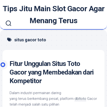
Skip
Tips Jitu Main Slot Gacor Agar
to
content
Menang Terus
situs gacor toto
Fitur Unggulan Situs Toto
Gacor yang Membedakan dari
Kompetitor
Dalam industri permainan daring
yang terus berkembang pesat, platform
dbltoto
Gacor
telah menjadi salah satu pilihan