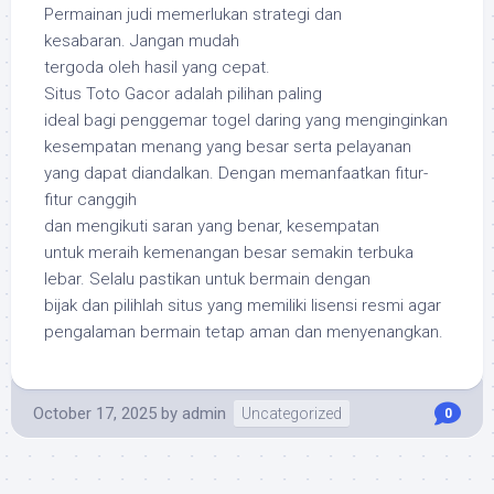
Permainan judi memerlukan strategi dan
kesabaran. Jangan mudah
tergoda oleh hasil yang cepat.
Situs Toto Gacor adalah pilihan paling
ideal bagi penggemar togel daring yang menginginkan
kesempatan menang yang besar serta pelayanan
yang dapat diandalkan. Dengan memanfaatkan fitur-
fitur canggih
dan mengikuti saran yang benar, kesempatan
untuk meraih kemenangan besar semakin terbuka
lebar. Selalu pastikan untuk bermain dengan
bijak dan pilihlah situs yang memiliki lisensi resmi agar
pengalaman bermain tetap aman dan menyenangkan.
October 17, 2025
by
admin
Uncategorized
0