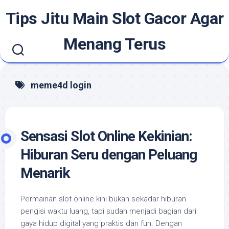
Skip
Tips Jitu Main Slot Gacor Agar
to
content
Menang Terus
meme4d login
Sensasi Slot Online Kekinian:
Hiburan Seru dengan Peluang
Menarik
Permainan slot online kini bukan sekadar hiburan
pengisi waktu luang, tapi sudah menjadi bagian dari
gaya hidup digital yang praktis dan fun. Dengan