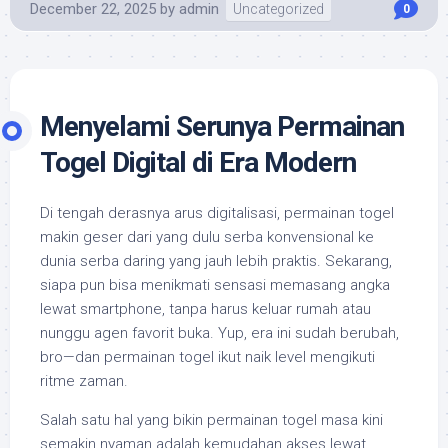
December 22, 2025
by
admin
Uncategorized
0
Menyelami Serunya Permainan
Togel Digital di Era Modern
Di tengah derasnya arus digitalisasi, permainan togel
makin geser dari yang dulu serba konvensional ke
dunia serba daring yang jauh lebih praktis. Sekarang,
siapa pun bisa menikmati sensasi memasang angka
lewat smartphone, tanpa harus keluar rumah atau
nunggu agen favorit buka. Yup, era ini sudah berubah,
bro—dan permainan togel ikut naik level mengikuti
ritme zaman.
Salah satu hal yang bikin permainan togel masa kini
semakin nyaman adalah kemudahan akses lewat