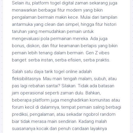
Selain itu, platform togel digital zaman sekarang juga
menawarkan berbagai fitur modern yang bikin
pengalaman bermain makin kece. Mulai dari tampilan
antarmuka yang clean dan simpel, hingga fitur histori
taruhan yang memudahkan pemain untuk
mengevaluasi pola permainan mereka. Ada juga
bonus, diskon, dan fitur keamanan berlapis yang bikin
pemain lebih tenang dalam bermain. Gen Z vibes
banget: serba instan, serba efisien, serba praktis.
Salah satu daya tarik togel online adalah
fleksibilitasnya. Mau main tengah malam, subuh, atau
pas lagi rebahan santai? Silakan. Tidak ada batasan
jam operasional seperti zaman dulu. Bahkan,
beberapa platform juga menghadirkan komunitas atau
forum kecil di dalamnya, tempat pemain saling berbagi
prediksi, pengalaman, atau sekadar ngobrol random
biar tidak merasa main sendirian. Kadang malah
suasananya kocak dan penuh candaan layaknya