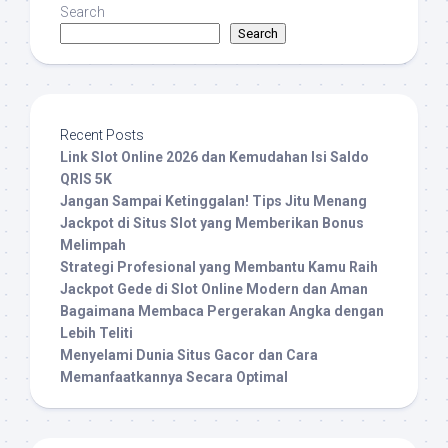
Search
Search
Recent Posts
Link Slot Online 2026 dan Kemudahan Isi Saldo
QRIS 5K
Jangan Sampai Ketinggalan! Tips Jitu Menang
Jackpot di Situs Slot yang Memberikan Bonus
Melimpah
Strategi Profesional yang Membantu Kamu Raih
Jackpot Gede di Slot Online Modern dan Aman
Bagaimana Membaca Pergerakan Angka dengan
Lebih Teliti
Menyelami Dunia Situs Gacor dan Cara
Memanfaatkannya Secara Optimal