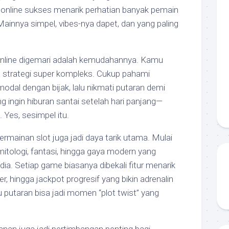
ot online sukses menarik perhatian banyak pemain
Mainnya simpel, vibes-nya dapet, dan yang paling
 online digemari adalah kemudahannya. Kamu
atau strategi super kompleks. Cukup pahami
odal dengan bijak, lalu nikmati putaran demi
g ingin hiburan santai setelah hari panjang—
ll. Yes, sesimpel itu.
permainan slot juga jadi daya tarik utama. Mulai
mitologi, fantasi, hingga gaya modern yang
ia. Setiap game biasanya dibekali fitur menarik
lier, hingga jackpot progresif yang bikin adrenalin
atu putaran bisa jadi momen “plot twist” yang