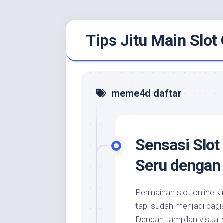
Skip
Tips Jitu Main Slo
to
content
meme4d daftar
Sensasi Slot
Seru dengan
Permainan slot online ki
tapi sudah menjadi bagia
Dengan tampilan visual y