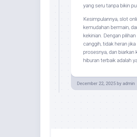
yang seru tanpa bikin pu
Kesimpulannya, slot onl
kemudahan bermain, dan
kekinian. Dengan pilih
canggih, tidak heran jika
prosesnya, dan biarkan 
hiburan terbaik adalah 
December 22, 2025
by
admin