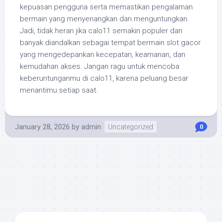
kepuasan pengguna serta memastikan pengalaman
bermain yang menyenangkan dan menguntungkan.
Jadi, tidak heran jika calo11 semakin populer dan
banyak diandalkan sebagai tempat bermain slot gacor
yang mengedepankan kecepatan, keamanan, dan
kemudahan akses. Jangan ragu untuk mencoba
keberuntunganmu di calo11, karena peluang besar
menantimu setiap saat.
January 28, 2026
by
admin
Uncategorized
0