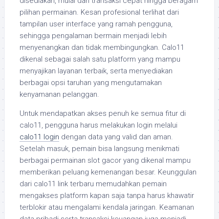
disediakan, mulai dari transaksi cepat hingga beragam
pilihan permainan. Kesan profesional terlihat dari
tampilan user interface yang ramah pengguna,
sehingga pengalaman bermain menjadi lebih
menyenangkan dan tidak membingungkan. Calo11
dikenal sebagai salah satu platform yang mampu
menyajikan layanan terbaik, serta menyediakan
berbagai opsi taruhan yang mengutamakan
kenyamanan pelanggan.
Untuk mendapatkan akses penuh ke semua fitur di
calo11, pengguna harus melakukan login melalui
calo11 login
dengan data yang valid dan aman.
Setelah masuk, pemain bisa langsung menikmati
berbagai permainan slot gacor yang dikenal mampu
memberikan peluang kemenangan besar. Keunggulan
dari calo11 link terbaru memudahkan pemain
mengakses platform kapan saja tanpa harus khawatir
terblokir atau mengalami kendala jaringan. Keamanan