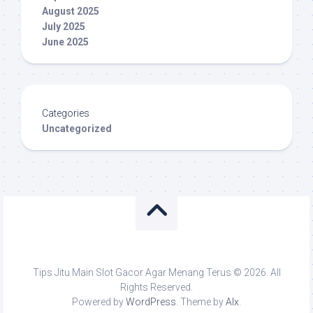
August 2025
July 2025
June 2025
Categories
Uncategorized
Tips Jitu Main Slot Gacor Agar Menang Terus © 2026. All
Rights Reserved.
Powered by
WordPress
. Theme by
Alx
.