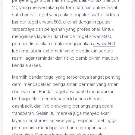
penyelenggara permainan togel, baik 4D, 3D, maupun
2D, yang menyediakan platform taruhan online. Salah
satu bandar togel yang cukup populer saat ini adalah
bandar togel arwana500, dikenal dengan reputasi
terpercaya dan pelayanan yang profesional. Untuk
mengakses layanan dari bandar togel arwana500,
pemain disarankan untuk menggunakan
arwana500
login
melalui link alternatif yang disediakan secara
resmi, agar terhindar dari risiko pemblokiran maupun
kendala akses.
Memilih bandar togel yang terpercaya sangat penting
demi mendapatkan pengalaman bermain yang aman
dan nyaman. Bandar togel arwana500 menawarkan
berbagai fitur menarik seperti bonus deposit,
cashback, dan live draw yang berlangsung secara
transparan. Selain itu, mereka juga menyediakan
layanan customer service yang responsif, sehingga
pemain bisa mendapatkan bantuan kapan saja