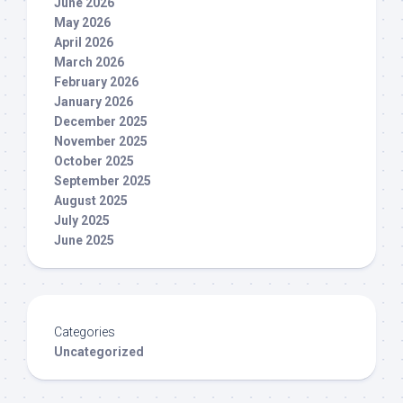
June 2026
May 2026
April 2026
March 2026
February 2026
January 2026
December 2025
November 2025
October 2025
September 2025
August 2025
July 2025
June 2025
Categories
Uncategorized