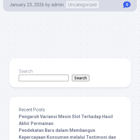
January 23, 2026
by
admin
Uncategorized
0
Search
Search
Recent Posts
Pengaruh Variansi Mesin Slot Terhadap Hasil
Akhir Permainan
Pendekatan Baru dalam Membangun
Kepercayaan Konsumen melalui Testimoni dan