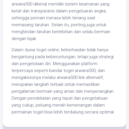
arwana500 dikenal memiliki sistem keamanan yang
ketat dan transparansi dalam pengeluaran angka,
sehingga pemain merasa lebih tenang saat
memasang taruhan. Selain itu, penting juga untuk
menghindari taruhan berlebihan dan selalu bermain
dengan bijak.
Dalam dunia togel online, keberhasilan tidak hanya
bergantung pada keberuntungan, tetapi juga strategi
dan pengelolaan diri. Menggunakan platform
terpercaya seperti bandar togel arwana500, dan
mengaksesnya melalui arwana500 link alternatif,
merupakan langkah terbaik untuk memastikan
pengalaman bermain yang aman dan menyenangkan.
Dengan pendekatan yang tepat dan pengetahuan
yang cukup, peluang meraih kemenangan dalam
permainan togel bisa lebih terdukung secara optimal.