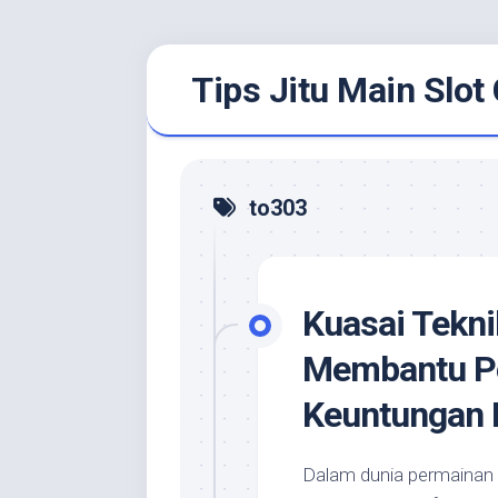
Skip
Tips Jitu Main Slo
to
content
to303
Kuasai Tekni
Membantu P
Keuntungan 
Dalam dunia permainan 