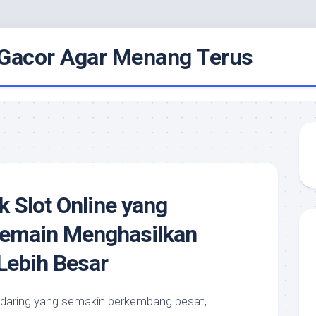
t Gacor Agar Menang Terus
k Slot Online yang
emain Menghasilkan
Lebih Besar
daring yang semakin berkembang pesat,