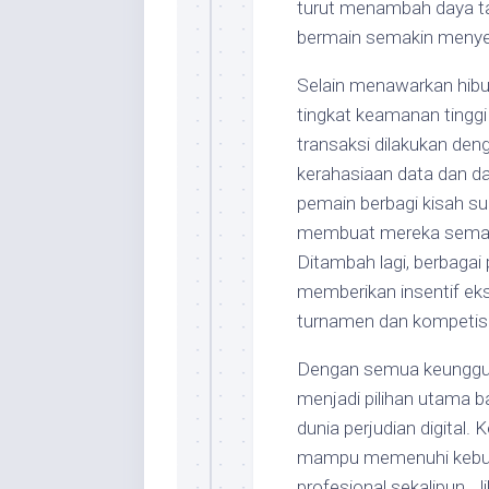
turut menambah daya tar
bermain semakin meny
Selain menawarkan hibur
tingkat keamanan tinggi
transaksi dilakukan den
kerahasiaan data dan d
pemain berbagi kisah s
membuat mereka semakin 
Ditambah lagi, berbagai
memberikan insentif eks
turnamen dan kompetisi 
Dengan semua keunggula
menjadi pilihan utama 
dunia perjudian digital.
mampu memenuhi kebutu
profesional sekalipun. 