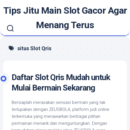
Skip
Tips Jitu Main Slot Gacor Agar
to
content
Menang Terus
situs Slot Qris
Daftar Slot Qris Mudah untuk
Mulai Bermain Sekarang
Bersiaplah merasakan sensasi bermain yang tak
terlupakan dengan ZEUSBOLA, platform judi online
terkemuka yang menawarkan berbagai pilihan
permainan menarik dan menguntungkan. Dengan