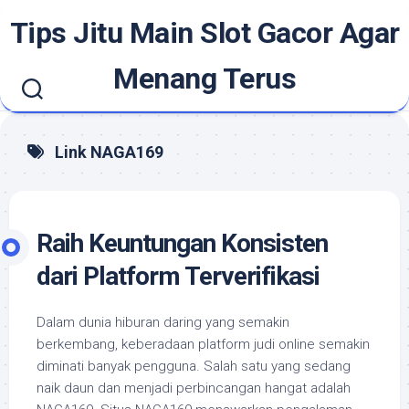
Skip
Tips Jitu Main Slot Gacor Agar
to
content
Menang Terus
Link NAGA169
Raih Keuntungan Konsisten
dari Platform Terverifikasi
Dalam dunia hiburan daring yang semakin
berkembang, keberadaan platform judi online semakin
diminati banyak pengguna. Salah satu yang sedang
naik daun dan menjadi perbincangan hangat adalah