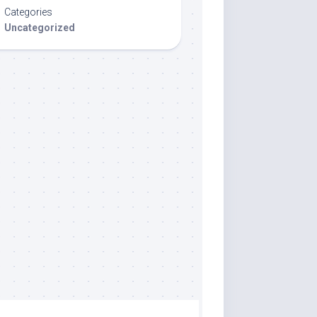
Categories
Uncategorized