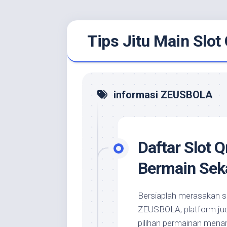
Skip
Tips Jitu Main Slo
to
content
informasi ZEUSBOLA
Daftar Slot 
Bermain Sek
Bersiaplah merasakan s
ZEUSBOLA, platform jud
pilihan permainan men