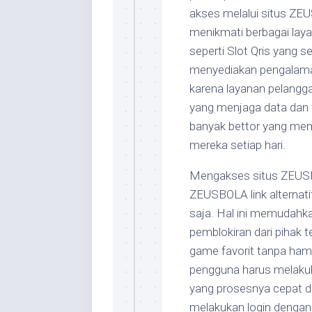
akses melalui situs ZE
menikmati berbagai laya
seperti Slot Qris yang
menyediakan pengalama
karena layanan pelangg
yang menjaga data dan tr
banyak bettor yang mem
mereka setiap hari.
Mengakses situs ZEUSBO
ZEUSBOLA link alternati
saja. Hal ini memudahka
pemblokiran dari pihak 
game favorit tanpa ham
pengguna harus melakuk
yang prosesnya cepat da
melakukan login dengan