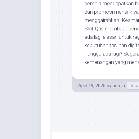
pemain mendapatkan ba
dan promosi menarik ya
menggairahkan. Keamana
Slot Qris membuat peng
ada lagi alasan untuk 
kebutuhan taruhan digita
Tunggu apa lagi? Seger
kemenangan yang menant
April 19, 2026
by
admin
Unca