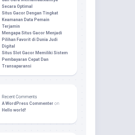
Secara Optimal
Situs Gacor Dengan Tingkat
Keamanan Data Pemain
Terjamin
Mengapa Situs Gacor Menjadi
Pilihan Favorit di Dunia Judi
Digital
Situs Slot Gacor Memiliki Sistem
Pembayaran Cepat Dan
Transaparansi
Recent Comments
A WordPress Commenter
on
Hello world!