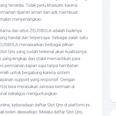
ng tersedia. Tidak perlu khawatir, karena
permainan dijamin aman dan adil, membuat
emakin menyenangkan.
utama dari situs ZEUSBOLA adalah hadirnya
ang handal dan terpercaya. Sebagai salah satu
, ZEUSBOLA menawarkan berbagai pilihan
Slot Qris yang sudah terkenal akan kualitasnya.
is yang lengkap dan stabil memastikan para
s permainan kapan saja tanpa hambatan.
ilih untuk bergabung karena sistem
ayanan support yang responsif. Dengan
bettor bisa merasakan sensasi bermain di
ional sekaligus menguntungkan.
nline, keberadaan daftar Slot Qris di platform ini
ak boleh dilewatkan. Melalui daftar Slot Qris,