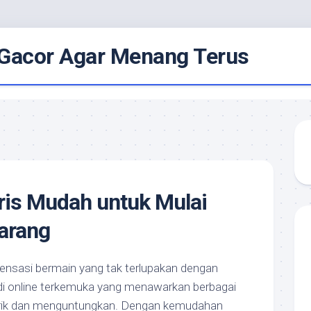
t Gacor Agar Menang Terus
Qris Mudah untuk Mulai
arang
ensasi bermain yang tak terlupakan dengan
i online terkemuka yang menawarkan berbagai
arik dan menguntungkan. Dengan kemudahan